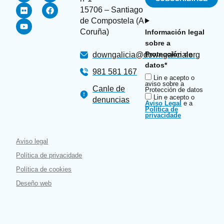
15706 – Santiago
de Compostela (A
Coruña)
Información legal
sobre a
Protección de
downgalicia@downgalicia.org
datos*
981 581 167
Lin e acepto o
aviso sobre a
Canle de
Protección de datos
Lin e acepto o
denuncias
Aviso Legal
e a
Política de
privacidade
Aviso legal
Política de privacidade
Política de cookies
Deseño web