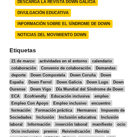
DESCARGA LA REVISTA DOWN GALICIA
DIVULGACIÓN EDUCATIVA
INFORMACIÓN SOBRE EL SÍNDROME DE DOWN
NOTICIAS DEL MOVIMIENTO DOWN
Etiquetas
21 de marzo
actividades en el entorno
calendario
colaboración
Convenio de colaboración
Demandas
deporte
Down Compostela
Down Coruña
Down
España
Down Ferrol
Down Galicia
Down Lugo
Down
Ourense
Down Vigo
Día Mundial del Síndrome de Down
ECA
Ecofriendly
Educación inclusiva
empleo
Empleo Con Apoyo
Empleo inclusivo
encuentro
formación
Formación práctica
Hermanos
Impuesto de
Sociedades
Inclusión
Inclusión educativa
Inclusión
laboral
Información
inserción laboral
manifiesto
ocio
Ocio inclusivo
premio
Reivindicación
Revista