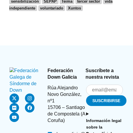
sensibilización
SEPAP
Teima
tercer sector
vida
independiente
voluntariado
Xuntos
Federación
Suscríbete a
Down Galicia
nuestra revista
Rúa Alejandro
Novo González,
nº1
15706 – Santiago
de Compostela (A
Coruña)
Información legal
sobre la