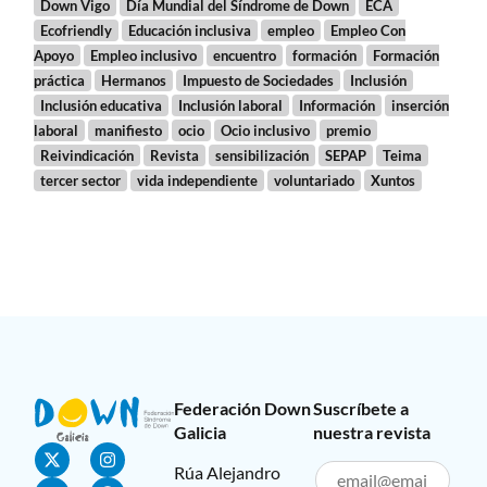
Down Vigo
Día Mundial del Síndrome de Down
ECA
Ecofriendly
Educación inclusiva
empleo
Empleo Con
Apoyo
Empleo inclusivo
encuentro
formación
Formación
práctica
Hermanos
Impuesto de Sociedades
Inclusión
Inclusión educativa
Inclusión laboral
Información
inserción
laboral
manifiesto
ocio
Ocio inclusivo
premio
Reivindicación
Revista
sensibilización
SEPAP
Teima
tercer sector
vida independiente
voluntariado
Xuntos
Federación Down
Suscríbete a
Galicia
nuestra revista
Rúa Alejandro