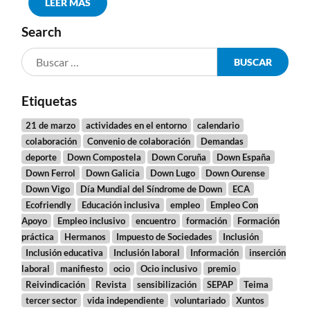
LEER MÁS
Search
Etiquetas
21 de marzo
actividades en el entorno
calendario
colaboración
Convenio de colaboración
Demandas
deporte
Down Compostela
Down Coruña
Down España
Down Ferrol
Down Galicia
Down Lugo
Down Ourense
Down Vigo
Día Mundial del Síndrome de Down
ECA
Ecofriendly
Educación inclusiva
empleo
Empleo Con
Apoyo
Empleo inclusivo
encuentro
formación
Formación
práctica
Hermanos
Impuesto de Sociedades
Inclusión
Inclusión educativa
Inclusión laboral
Información
inserción
laboral
manifiesto
ocio
Ocio inclusivo
premio
Reivindicación
Revista
sensibilización
SEPAP
Teima
tercer sector
vida independiente
voluntariado
Xuntos