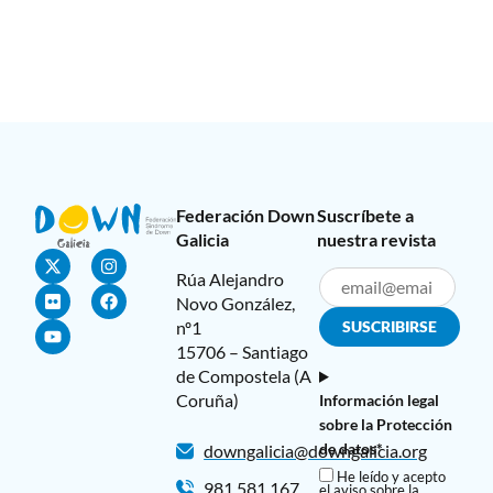
Federación Down
Suscríbete a
Galicia
nuestra revista
Rúa Alejandro
Novo González,
nº1
15706 – Santiago
de Compostela (A
Coruña)
Información legal
sobre la Protección
de datos*
downgalicia@downgalicia.org
He leído y acepto
981 581 167
el aviso sobre la