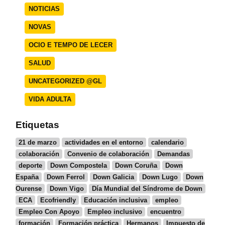
NOTICIAS
NOVAS
OCIO E TEMPO DE LECER
SALUD
UNCATEGORIZED @GL
VIDA ADULTA
Etiquetas
21 de marzo
actividades en el entorno
calendario
colaboración
Convenio de colaboración
Demandas
deporte
Down Compostela
Down Coruña
Down
España
Down Ferrol
Down Galicia
Down Lugo
Down
Ourense
Down Vigo
Día Mundial del Síndrome de Down
ECA
Ecofriendly
Educación inclusiva
empleo
Empleo Con Apoyo
Empleo inclusivo
encuentro
formación
Formación práctica
Hermanos
Impuesto de