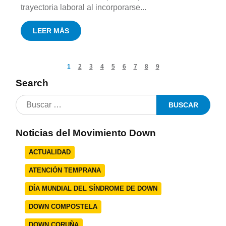
trayectoria laboral al incorporarse...
LEER MÁS
1
2
3
4
5
6
7
8
9
Search
Noticias del Movimiento Down
ACTUALIDAD
ATENCIÓN TEMPRANA
DÍA MUNDIAL DEL SÍNDROME DE DOWN
DOWN COMPOSTELA
DOWN CORUÑA