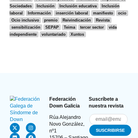
Sociedades
Inclusión
Inclusión educativa
Inclusión
laboral
Información
inserción laboral
manifiesto
ocio
Ocio inclusivo
premio
Reivindicación
Revista
sensibilización
SEPAP
Teima
tercer sector
vida
independiente
voluntariado
Xuntos
Federación
Suscríbete a
Down Galicia
nuestra revista
Rúa Alejandro
Novo González,
nº1
15706 – Santiago