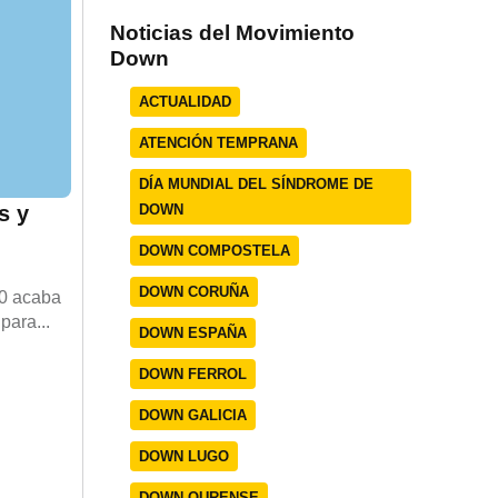
Noticias del Movimiento
Down
ACTUALIDAD
ATENCIÓN TEMPRANA
DÍA MUNDIAL DEL SÍNDROME DE
DOWN
s y
DOWN COMPOSTELA
DOWN CORUÑA
30 acaba
para...
DOWN ESPAÑA
DOWN FERROL
DOWN GALICIA
DOWN LUGO
DOWN OURENSE