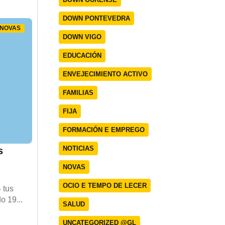
DOWN PONTEVEDRA
NOVAS
DOWN VIGO
EDUCACIÓN
ENVEJECIMIENTO ACTIVO
FAMILIAS
FIJA
FORMACIÓN E EMPREGO
NOTICIAS
s
NOVAS
OCIO E TEMPO DE LECER
 tus
o 19...
SALUD
UNCATEGORIZED @GL