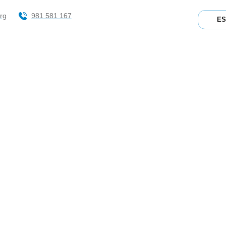
rg
981 581 167
E