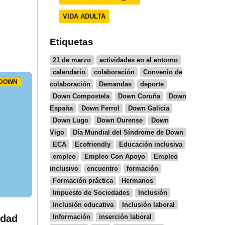
VIDA ADULTA
Etiquetas
21 de marzo
actividades en el entorno
calendario
colaboración
Convenio de
 DOWN
colaboración
Demandas
deporte
Down Compostela
Down Coruña
Down
España
Down Ferrol
Down Galicia
Down Lugo
Down Ourense
Down
Vigo
Día Mundial del Síndrome de Down
ECA
Ecofriendly
Educación inclusiva
empleo
Empleo Con Apoyo
Empleo
inclusivo
encuentro
formación
Formación práctica
Hermanos
Impuesto de Sociedades
Inclusión
Inclusión educativa
Inclusión laboral
Información
inserción laboral
idad