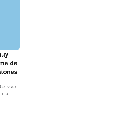
muy
ome de
atones
Dierssen
n la