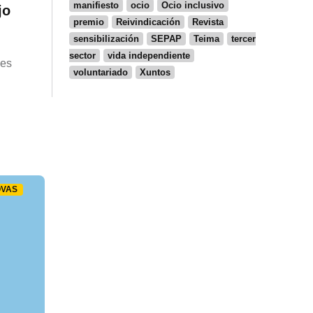
manifiesto
ocio
Ocio inclusivo
jo
premio
Reivindicación
Revista
sensibilización
SEPAP
Teima
tercer
sector
vida independiente
nes
voluntariado
Xuntos
VAS