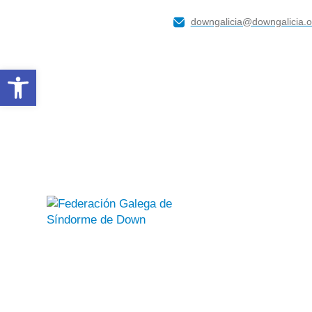
downgalicia@downgalicia.o
Abrir barra de herramientas