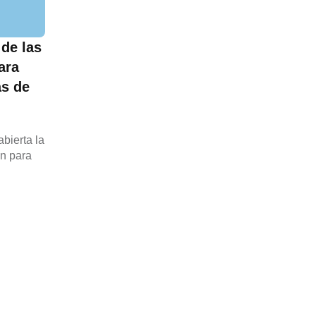
 de las
ara
as de
bierta la
ón para