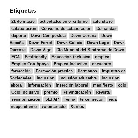
Etiquetas
21 de marzo
actividades en el entorno
calendario
colaboración
Convenio de colaboración
Demandas
deporte
Down Compostela
Down Coruña
Down
España
Down Ferrol
Down Galicia
Down Lugo
Down
Ourense
Down Vigo
Día Mundial del Síndrome de Down
ECA
Ecofriendly
Educación inclusiva
empleo
Empleo Con Apoyo
Empleo inclusivo
encuentro
formación
Formación práctica
Hermanos
Impuesto de
Sociedades
Inclusión
Inclusión educativa
Inclusión
laboral
Información
inserción laboral
manifiesto
ocio
Ocio inclusivo
premio
Reivindicación
Revista
sensibilización
SEPAP
Teima
tercer sector
vida
independiente
voluntariado
Xuntos