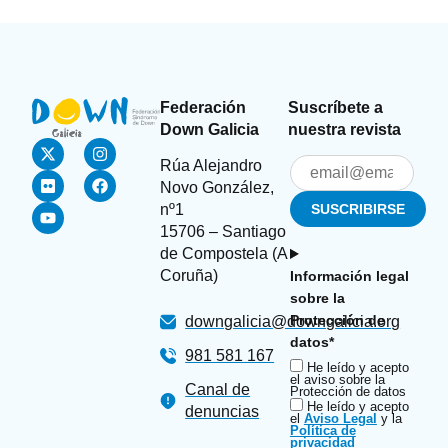
Federación
Suscríbete a
Down Galicia
nuestra revista
Rúa Alejandro
Novo González,
nº1
15706 – Santiago
de Compostela (A
Coruña)
Información legal
sobre la
Protección de
downgalicia@downgalicia.org
datos*
981 581 167
He leído y acepto
el aviso sobre la
Canal de
Protección de datos
He leído y acepto
denuncias
el
Aviso Legal
y la
Política de
privacidad