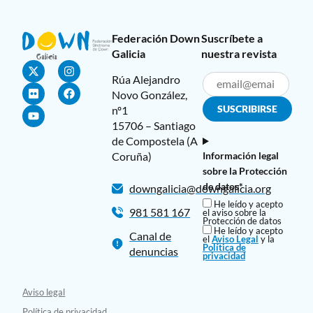
Federación Down
Suscríbete a
Galicia
nuestra revista
Rúa Alejandro
Novo González,
nº1
15706 – Santiago
de Compostela (A
Coruña)
Información legal
sobre la Protección
de datos*
downgalicia@downgalicia.org
He leído y acepto
981 581 167
el aviso sobre la
Protección de datos
He leído y acepto
Canal de
el
Aviso Legal
y la
Política de
denuncias
privacidad
Aviso legal
Política de privacidad