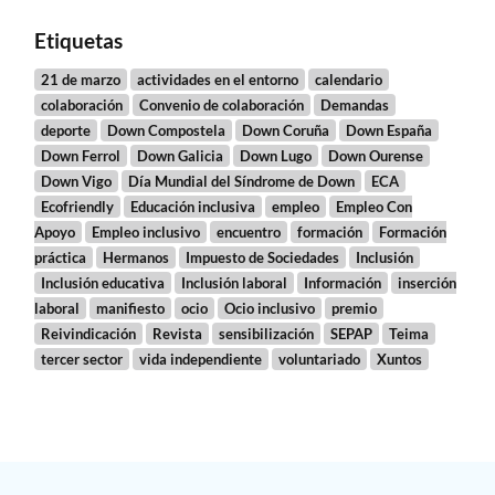
Etiquetas
21 de marzo
actividades en el entorno
calendario
colaboración
Convenio de colaboración
Demandas
deporte
Down Compostela
Down Coruña
Down España
Down Ferrol
Down Galicia
Down Lugo
Down Ourense
Down Vigo
Día Mundial del Síndrome de Down
ECA
Ecofriendly
Educación inclusiva
empleo
Empleo Con
Apoyo
Empleo inclusivo
encuentro
formación
Formación
práctica
Hermanos
Impuesto de Sociedades
Inclusión
Inclusión educativa
Inclusión laboral
Información
inserción
laboral
manifiesto
ocio
Ocio inclusivo
premio
Reivindicación
Revista
sensibilización
SEPAP
Teima
tercer sector
vida independiente
voluntariado
Xuntos