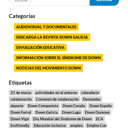
Categorías
AUDIOVISUAL Y DOCUMENTALES
DESCARGA LA REVISTA DOWN GALICIA
DIVULGACIÓN EDUCATIVA
INFORMACIÓN SOBRE EL SÍNDROME DE DOWN
NOTICIAS DEL MOVIMIENTO DOWN
Etiquetas
21 de marzo
actividades en el entorno
calendario
colaboración
Convenio de colaboración
Demandas
deporte
Down Compostela
Down Coruña
Down España
Down Ferrol
Down Galicia
Down Lugo
Down Ourense
Down Vigo
Día Mundial del Síndrome de Down
ECA
Ecofriendly
Educación inclusiva
empleo
Empleo Con