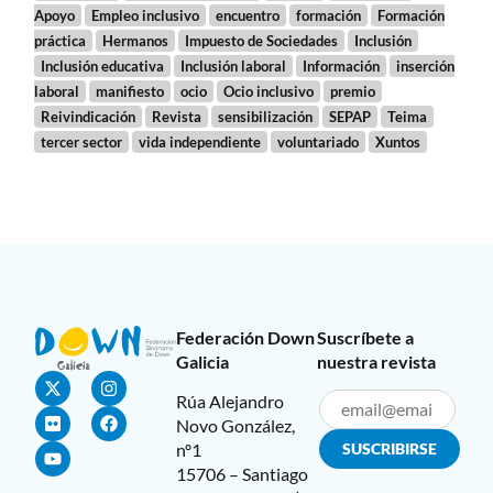
Apoyo
Empleo inclusivo
encuentro
formación
Formación
práctica
Hermanos
Impuesto de Sociedades
Inclusión
Inclusión educativa
Inclusión laboral
Información
inserción
laboral
manifiesto
ocio
Ocio inclusivo
premio
Reivindicación
Revista
sensibilización
SEPAP
Teima
tercer sector
vida independiente
voluntariado
Xuntos
Federación Down
Suscríbete a
Galicia
nuestra revista
Rúa Alejandro
Novo González,
nº1
15706 – Santiago