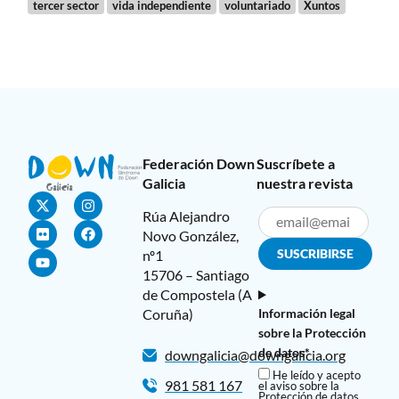
tercer sector
vida independiente
voluntariado
Xuntos
Federación Down
Suscríbete a
Galicia
nuestra revista
Rúa Alejandro
Novo González,
nº1
15706 – Santiago
de Compostela (A
Coruña)
Información legal
sobre la Protección
de datos*
downgalicia@downgalicia.org
He leído y acepto
981 581 167
el aviso sobre la
Protección de datos