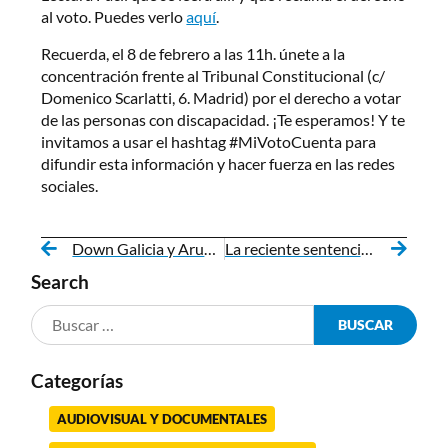
al voto. Puedes verlo
aquí
.
Recuerda, el 8 de febrero a las 11h. únete a la
concentración frente al Tribunal Constitucional (c/
Domenico Scarlatti, 6. Madrid) por el derecho a votar
de las personas con discapacidad. ¡Te esperamos! Y te
invitamos a usar el hashtag #MiVotoCuenta para
difundir esta información y hacer fuerza en las redes
sociales.
Down Galicia y Arume acuerdan promover la formación y la inclusión laboral de personas con síndrome de Down
La reciente sentencia del Constitucional sobre el IRPF podría dejar a siete millones de personas en un “limbo administrativo”
Search
Categorías
AUDIOVISUAL Y DOCUMENTALES