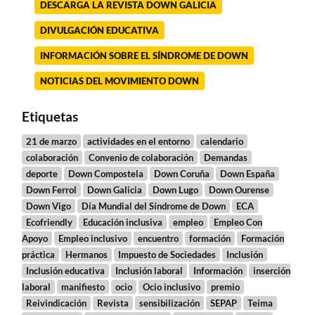
DESCARGA LA REVISTA DOWN GALICIA
DIVULGACIÓN EDUCATIVA
INFORMACIÓN SOBRE EL SÍNDROME DE DOWN
NOTICIAS DEL MOVIMIENTO DOWN
Etiquetas
21 de marzo
actividades en el entorno
calendario
colaboración
Convenio de colaboración
Demandas
deporte
Down Compostela
Down Coruña
Down España
Down Ferrol
Down Galicia
Down Lugo
Down Ourense
Down Vigo
Día Mundial del Síndrome de Down
ECA
Ecofriendly
Educación inclusiva
empleo
Empleo Con
Apoyo
Empleo inclusivo
encuentro
formación
Formación
práctica
Hermanos
Impuesto de Sociedades
Inclusión
Inclusión educativa
Inclusión laboral
Información
inserción
laboral
manifiesto
ocio
Ocio inclusivo
premio
Reivindicación
Revista
sensibilización
SEPAP
Teima