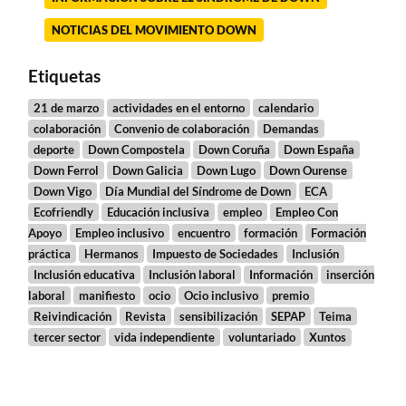
NOTICIAS DEL MOVIMIENTO DOWN
Etiquetas
21 de marzo
actividades en el entorno
calendario
colaboración
Convenio de colaboración
Demandas
deporte
Down Compostela
Down Coruña
Down España
Down Ferrol
Down Galicia
Down Lugo
Down Ourense
Down Vigo
Día Mundial del Síndrome de Down
ECA
Ecofriendly
Educación inclusiva
empleo
Empleo Con
Apoyo
Empleo inclusivo
encuentro
formación
Formación
práctica
Hermanos
Impuesto de Sociedades
Inclusión
Inclusión educativa
Inclusión laboral
Información
inserción
laboral
manifiesto
ocio
Ocio inclusivo
premio
Reivindicación
Revista
sensibilización
SEPAP
Teima
tercer sector
vida independiente
voluntariado
Xuntos