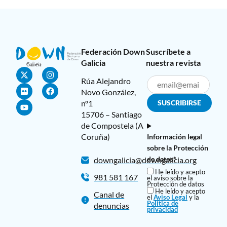
Federación Down
Suscríbete a
Galicia
nuestra revista
Rúa Alejandro
Novo González,
nº1
15706 – Santiago
de Compostela (A
Coruña)
Información legal
sobre la Protección
de datos*
downgalicia@downgalicia.org
He leído y acepto
981 581 167
el aviso sobre la
Protección de datos
He leído y acepto
Canal de
el
Aviso Legal
y la
Política de
denuncias
privacidad