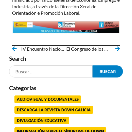
Industria, a través de la Dirección Xeral de
Orientación e Promoción Laboral.
IV Encuentro Nacional de Jóvenes de Down España: espacio de aprendizaje e intercambio de ideas
El Congreso de los Diputados reconoce el derecho a votar de 100.000 personas con discapacidad intelectual
Search
Categorías
AUDIOVISUAL Y DOCUMENTALES
DESCARGA LA REVISTA DOWN GALICIA
DIVULGACIÓN EDUCATIVA
INFORMACIÓN SOBRE EL SÍNDROME DE DOWN