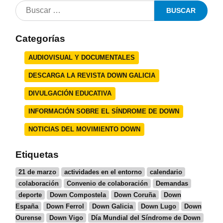
Categorías
AUDIOVISUAL Y DOCUMENTALES
DESCARGA LA REVISTA DOWN GALICIA
DIVULGACIÓN EDUCATIVA
INFORMACIÓN SOBRE EL SÍNDROME DE DOWN
NOTICIAS DEL MOVIMIENTO DOWN
Etiquetas
21 de marzo
actividades en el entorno
calendario
colaboración
Convenio de colaboración
Demandas
deporte
Down Compostela
Down Coruña
Down
España
Down Ferrol
Down Galicia
Down Lugo
Down
Ourense
Down Vigo
Día Mundial del Síndrome de Down