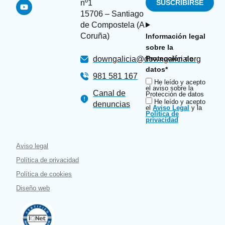
nº1
15706 – Santiago
de Compostela (A
Coruña)
Información legal
sobre la
Protección de
downgalicia@downgalicia.org
datos*
981 581 167
He leído y acepto
el aviso sobre la
Canal de
Protección de datos
He leído y acepto
denuncias
el
Aviso Legal
y la
Política de
privacidad
Aviso legal
Política de privacidad
Política de cookies
Diseño web