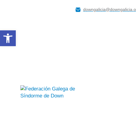
downgalicia@downgalicia.o
Abrir barra de herramientas