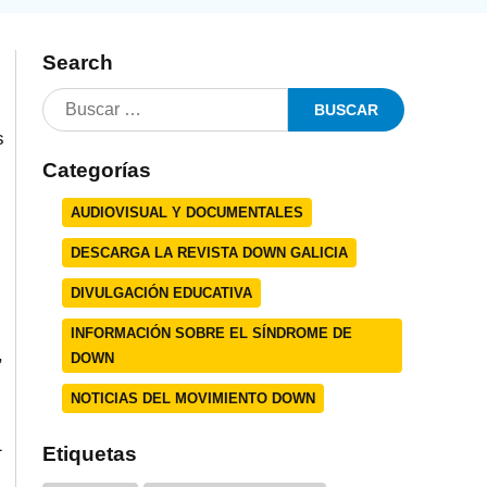
Search
s
Categorías
s
AUDIOVISUAL Y DOCUMENTALES
DESCARGA LA REVISTA DOWN GALICIA
DIVULGACIÓN EDUCATIVA
INFORMACIÓN SOBRE EL SÍNDROME DE
,
DOWN
NOTICIAS DEL MOVIMIENTO DOWN
1
Etiquetas