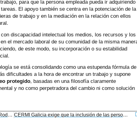
 trabajo, para que la persona empleada pueda ir adquiriendo
areas. El apoyo también se centra en la potenciación de la
ras de trabajo y en la mediación en la relación con ellos
ral.
s con discapacidad intelectual los medios, los recursos y los
ón en el mercado laboral de su comunidad de la misma maner
ciendo, de este modo, su incorporación o su estabilidad
cial.
ología se está consolidando como una estupenda fórmula de
ás dificultades a la hora de encontrar un trabajo y supone
leo protegido
, basadas en una filosofía claramente
umental y no como perpetradora del cambio ni como solución
Un joven de Down Vigo empieza a trabajar en Rodavigo como operario de almacén
CERMI Galicia exige que la inclusión de las personas con discapacidad comience desde la infancia