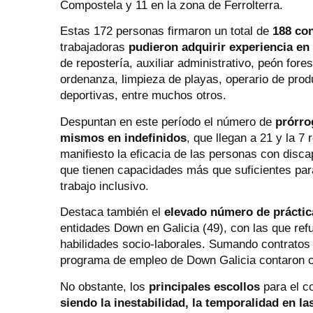
Compostela y 11 en la zona de Ferrolterra.
Estas 172 personas firmaron un total de
188 con
trabajadoras
pudieron adquirir experiencia en
de repostería, auxiliar administrativo, peón forest
ordenanza, limpieza de playas, operario de prod
deportivas, entre muchos otros.
Despuntan en este período el número de
prórro
mismos en indefinidos
, que llegan a 21 y la 
manifiesto la eficacia de las personas con disc
que tienen capacidades más que suficientes para
trabajo inclusivo.
Destaca también el
elevado número de
prácti
entidades Down en Galicia (49), con las que re
habilidades socio-laborales. Sumando contratos 
programa de empleo de Down Galicia contaron co
No obstante, los
principales escollos
para el c
siendo la inestabilidad, la temporalidad en l