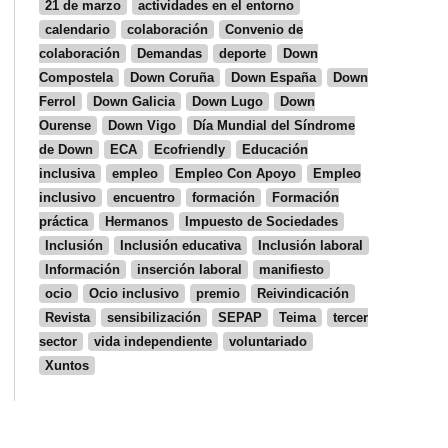
21 de marzo
actividades en el entorno
calendario
colaboración
Convenio de
colaboración
Demandas
deporte
Down
Compostela
Down Coruña
Down España
Down
Ferrol
Down Galicia
Down Lugo
Down
Ourense
Down Vigo
Día Mundial del Síndrome
de Down
ECA
Ecofriendly
Educación
inclusiva
empleo
Empleo Con Apoyo
Empleo
inclusivo
encuentro
formación
Formación
práctica
Hermanos
Impuesto de Sociedades
Inclusión
Inclusión educativa
Inclusión laboral
Información
inserción laboral
manifiesto
ocio
Ocio inclusivo
premio
Reivindicación
Revista
sensibilización
SEPAP
Teima
tercer
sector
vida independiente
voluntariado
Xuntos