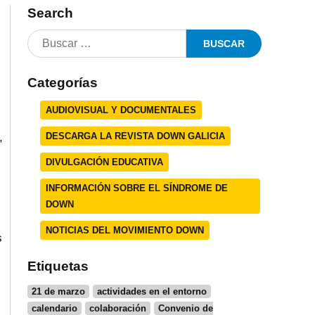
Search
Categorías
AUDIOVISUAL Y DOCUMENTALES
,
DESCARGA LA REVISTA DOWN GALICIA
DIVULGACIÓN EDUCATIVA
INFORMACIÓN SOBRE EL SÍNDROME DE
DOWN
NOTICIAS DEL MOVIMIENTO DOWN
s
Etiquetas
21 de marzo
actividades en el entorno
calendario
colaboración
Convenio de