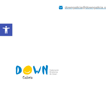
downgalicia@downgalicia.o
Abrir barra de herramientas