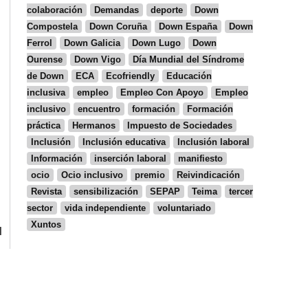
colaboración
Demandas
deporte
Down
Compostela
Down Coruña
Down España
Down
Ferrol
Down Galicia
Down Lugo
Down
Ourense
Down Vigo
Día Mundial del Síndrome
de Down
ECA
Ecofriendly
Educación
inclusiva
empleo
Empleo Con Apoyo
Empleo
inclusivo
encuentro
formación
Formación
práctica
Hermanos
Impuesto de Sociedades
Inclusión
Inclusión educativa
Inclusión laboral
Información
inserción laboral
manifiesto
ocio
Ocio inclusivo
premio
Reivindicación
Revista
sensibilización
SEPAP
Teima
tercer
sector
vida independiente
voluntariado
Xuntos
l