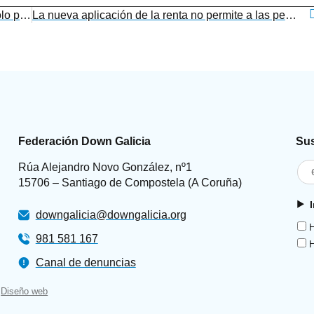
Down Galicia y el Parlamento firman un protocolo para la inserción laboral de personas con síndrome de Down y otras discapacidades intelectuales
La nueva aplicación de la renta no permite a las personas contribuyentes marcar la «X Solidaria»
Federación Down Galicia
Sus
Rúa Alejandro Novo González, nº1
15706 – Santiago de Compostela (A Coruña)
downgalicia@downgalicia.org
H
981 581 167
H
Canal de denuncias
Diseño web