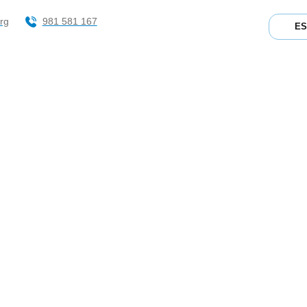
rg
981 581 167
E