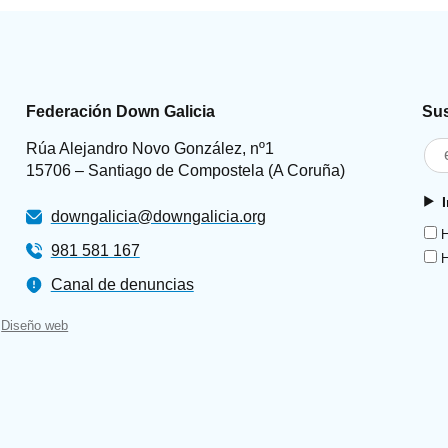
Federación Down Galicia
Sus
Rúa Alejandro Novo González, nº1
15706 – Santiago de Compostela (A Coruña)
downgalicia@downgalicia.org
H
981 581 167
H
Canal de denuncias
Diseño web