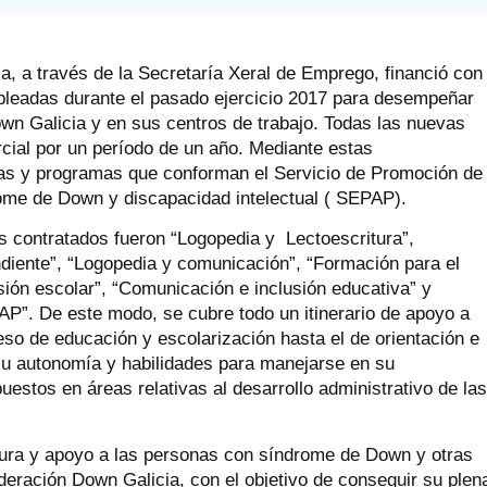
, a través de la Secretaría Xeral de Emprego, financió con
pleadas durante el pasado ejercicio 2017 para desempeñar
wn Galicia y en sus centros de trabajo. Todas las nuevas
rcial por un período de un año. Mediante estas
reas y programas que conforman el Servicio de Promoción de
ome de Down y discapacidad intelectual ( SEPAP).
s contratados fueron “Logopedia y Lectoescritura”,
diente”, “Logopedia y comunicación”, “Formación para el
ión escolar”, “Comunicación e inclusión educativa” y
AP”. De este modo, se cubre todo un itinerario de apoyo a
o de educación y escolarización hasta el de orientación e
 su autonomía y habilidades para manejarse en su
stos en áreas relativas al desarrollo administrativo de la
tura y apoyo a las personas con síndrome de Down y otras
eración Down Galicia, con el objetivo de conseguir su plen