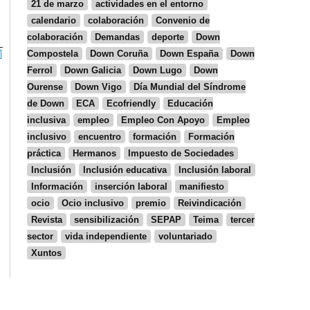
21 de marzo
actividades en el entorno
calendario
colaboración
Convenio de
colaboración
Demandas
deporte
Down
Compostela
Down Coruña
Down España
Down
Ferrol
Down Galicia
Down Lugo
Down
Ourense
Down Vigo
Día Mundial del Síndrome
de Down
ECA
Ecofriendly
Educación
inclusiva
empleo
Empleo Con Apoyo
Empleo
inclusivo
encuentro
formación
Formación
práctica
Hermanos
Impuesto de Sociedades
Inclusión
Inclusión educativa
Inclusión laboral
Información
inserción laboral
manifiesto
ocio
Ocio inclusivo
premio
Reivindicación
Revista
sensibilización
SEPAP
Teima
tercer
sector
vida independiente
voluntariado
Xuntos