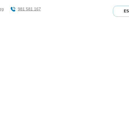
rg
981 581 167
E