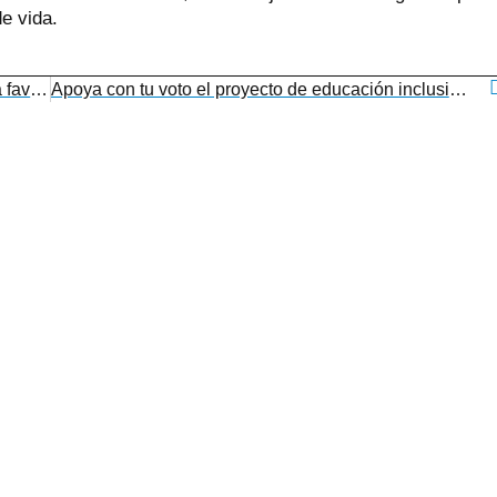
e vida.
Down Galicia celebra 20 años de duro trabajo a favor de la igualdad y la inclusión social
Apoya con tu voto el proyecto de educación inclusiva de Down Ourense