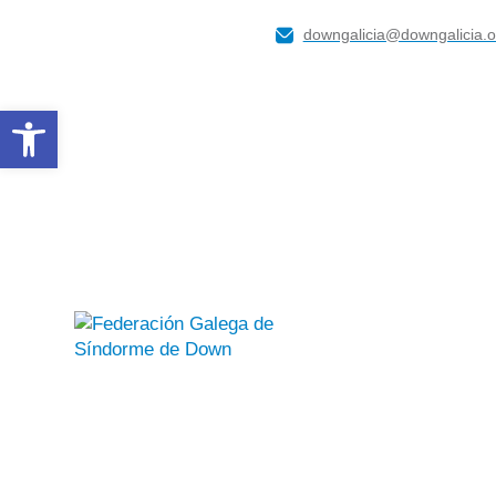
downgalicia@downgalicia.o
Abrir barra de herramientas