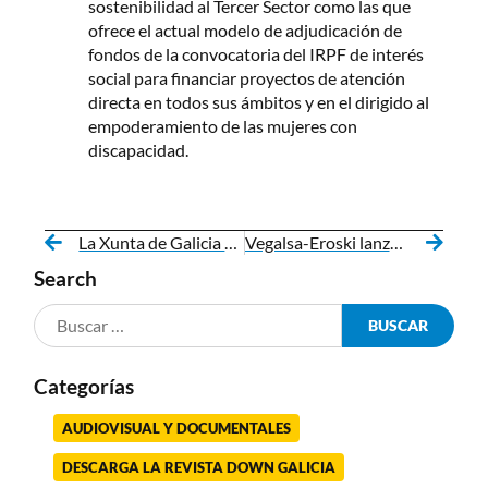
sostenibilidad al Tercer Sector como las que
ofrece el actual modelo de adjudicación de
fondos de la convocatoria del IRPF de interés
social para financiar proyectos de atención
directa en todos sus ámbitos y en el dirigido al
empoderamiento de las mujeres con
discapacidad.
La Xunta de Galicia y Down Galicia firman un acuerdo para facilitar la entrada de personas con síndrome de Down y/o discapacidad intelectual en la Administración Pública
Vegalsa-Eroski lanza su nueva marca comercial “We, la alegría de la huerta”
Search
Categorías
AUDIOVISUAL Y DOCUMENTALES
DESCARGA LA REVISTA DOWN GALICIA