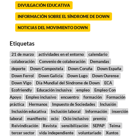
DIVULGACIÓN EDUCATIVA
INFORMACIÓN SOBRE EL SÍNDROME DE DOWN
NOTICIAS DEL MOVIMIENTO DOWN
Etiquetas
21 de marzo
actividades en el entorno
calendario
colaboración
Convenio de colaboración
Demandas
deporte
Down Compostela
Down Coruña
Down España
Down Ferrol
Down Galicia
Down Lugo
Down Ourense
Down Vigo
Día Mundial del Síndrome de Down
ECA
Ecofriendly
Educación inclusiva
empleo
Empleo Con
Apoyo
Empleo inclusivo
encuentro
formación
Formación
práctica
Hermanos
Impuesto de Sociedades
Inclusión
Inclusión educativa
Inclusión laboral
Información
inserción
laboral
manifiesto
ocio
Ocio inclusivo
premio
Reivindicación
Revista
sensibilización
SEPAP
Teima
tercer sector
vida independiente
voluntariado
Xuntos