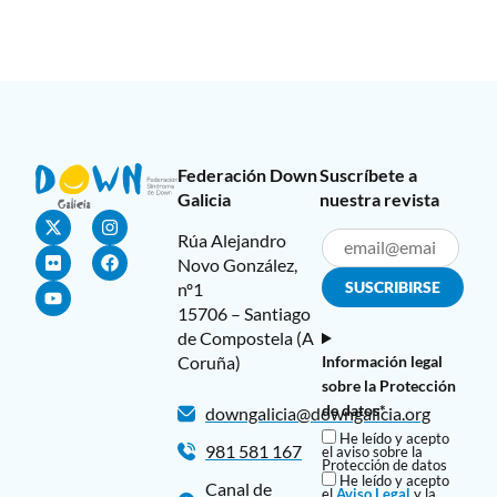
Federación Down
Suscríbete a
Galicia
nuestra revista
Rúa Alejandro
Novo González,
nº1
15706 – Santiago
de Compostela (A
Coruña)
Información legal
sobre la Protección
de datos*
downgalicia@downgalicia.org
He leído y acepto
981 581 167
el aviso sobre la
Protección de datos
He leído y acepto
Canal de
el
Aviso Legal
y la