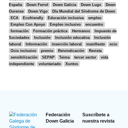
España
Down Ferrol
Down Galicia
Down Lugo
Down
Ourense
Down Vigo
Día Mundial del Síndrome de Down
ECA
Ecofriendly
Educación inclusiva
empleo
Empleo Con Apoyo
Empleo inclusivo
encuentro
formación
Formación práctica
Hermanos
Impuesto de
Sociedades
Inclusión
Inclusión educativa
Inclusión
laboral
Información
inserción laboral
manifiesto
ocio
Ocio inclusivo
premio
Reivindicación
Revista
sensibilización
SEPAP
Teima
tercer sector
vida
independiente
voluntariado
Xuntos
Federación
Suscríbete a
Down Galicia
nuestra revista