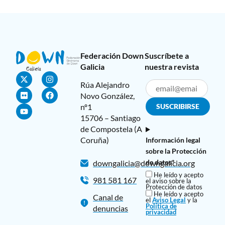
Federación Down
Suscríbete a
Galicia
nuestra revista
Rúa Alejandro
Novo González,
nº1
15706 – Santiago
de Compostela (A
Coruña)
Información legal
sobre la Protección
de datos*
downgalicia@downgalicia.org
He leído y acepto
981 581 167
el aviso sobre la
Protección de datos
He leído y acepto
Canal de
el
Aviso Legal
y la
Política de
denuncias
privacidad