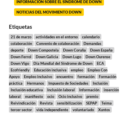
INFORMACIÓN SOBRE EL SÍNDROME DE DOWN
NOTICIAS DEL MOVIMIENTO DOWN
Etiquetas
21 de marzo
actividades en el entorno
calendario
colaboración
Convenio de colaboración
Demandas
deporte
Down Compostela
Down Coruña
Down España
Down Ferrol
Down Galicia
Down Lugo
Down Ourense
Down Vigo
Día Mundial del Síndrome de Down
ECA
Ecofriendly
Educación inclusiva
empleo
Empleo Con
Apoyo
Empleo inclusivo
encuentro
formación
Formación
práctica
Hermanos
Impuesto de Sociedades
Inclusión
Inclusión educativa
Inclusión laboral
Información
inserción
laboral
manifiesto
ocio
Ocio inclusivo
premio
Reivindicación
Revista
sensibilización
SEPAP
Teima
tercer sector
vida independiente
voluntariado
Xuntos