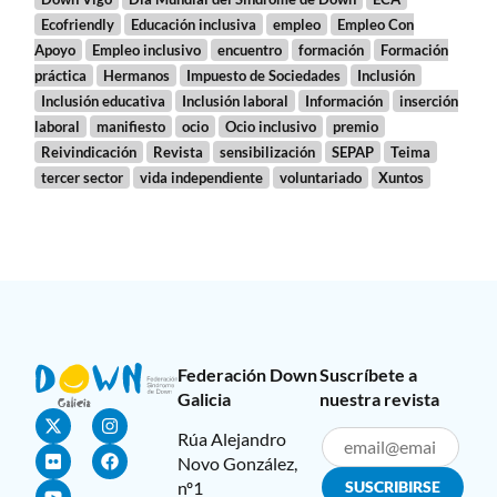
Ecofriendly
Educación inclusiva
empleo
Empleo Con
Apoyo
Empleo inclusivo
encuentro
formación
Formación
práctica
Hermanos
Impuesto de Sociedades
Inclusión
Inclusión educativa
Inclusión laboral
Información
inserción
laboral
manifiesto
ocio
Ocio inclusivo
premio
Reivindicación
Revista
sensibilización
SEPAP
Teima
tercer sector
vida independiente
voluntariado
Xuntos
Federación Down
Suscríbete a
Galicia
nuestra revista
Rúa Alejandro
Novo González,
nº1