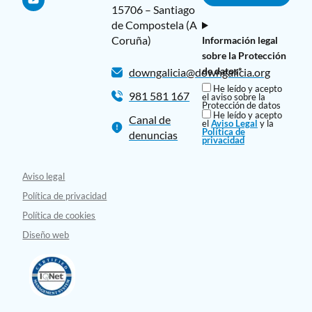
15706 – Santiago
de Compostela (A
Coruña)
Información legal
sobre la Protección
de datos*
downgalicia@downgalicia.org
He leído y acepto
981 581 167
el aviso sobre la
Protección de datos
He leído y acepto
Canal de
el
Aviso Legal
y la
Política de
denuncias
privacidad
Aviso legal
Política de privacidad
Política de cookies
Diseño web