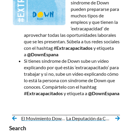
síndrome de Down
pueden prepararse para
muchos tipos de
empleos y que tienen la
‘extracapacidad’ de
aprovechar todas las oportunidades laborales
que se les presentan. Súbela a tus redes sociales
con el hashtag #
Extracapacitados
y etiqueta
a
@DownEspana
Si tienes síndrome de Down sube un vídeo
explicando por qué estás ‘extracapacitado’ para
trabajar y si no, sube un vídeo explicando cómo
lo está la persona con síndrome de Down que
conoces. Compártelo con el hashtag
#
Extracapacitados
y etiqueta a
@DownEspana
El Movimiento Down en Galicia organiza un acto en Ferrol para conmemorar el Día Mundial del Síndrome de Down
La Deputación da Coruña colabora de nuevo con Down Galicia en dos proyectos en la provincia
Search