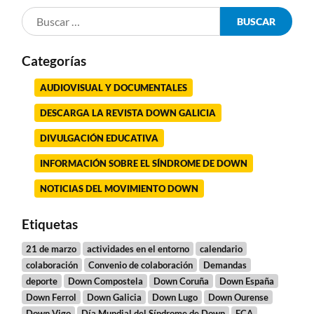
Categorías
AUDIOVISUAL Y DOCUMENTALES
DESCARGA LA REVISTA DOWN GALICIA
DIVULGACIÓN EDUCATIVA
INFORMACIÓN SOBRE EL SÍNDROME DE DOWN
NOTICIAS DEL MOVIMIENTO DOWN
Etiquetas
21 de marzo
actividades en el entorno
calendario
colaboración
Convenio de colaboración
Demandas
deporte
Down Compostela
Down Coruña
Down España
Down Ferrol
Down Galicia
Down Lugo
Down Ourense
Down Vigo
Día Mundial del Síndrome de Down
ECA