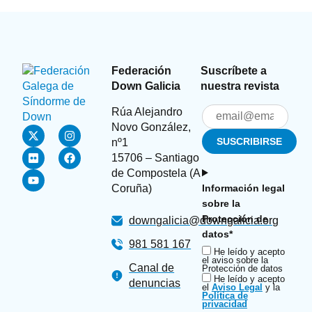
Federación
Suscríbete a
Down Galicia
nuestra revista
Rúa Alejandro
Novo González,
nº1
15706 – Santiago
de Compostela (A
Coruña)
Información legal
sobre la
Protección de
downgalicia@downgalicia.org
datos*
981 581 167
He leído y acepto
el aviso sobre la
Canal de
Protección de datos
He leído y acepto
denuncias
el
Aviso Legal
y la
Política de
privacidad