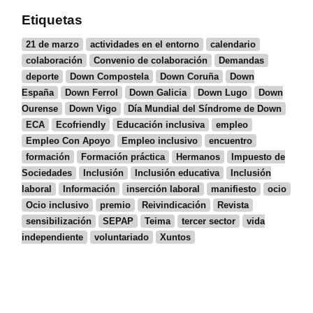
Etiquetas
21 de marzo
actividades en el entorno
calendario
colaboración
Convenio de colaboración
Demandas
deporte
Down Compostela
Down Coruña
Down
España
Down Ferrol
Down Galicia
Down Lugo
Down
Ourense
Down Vigo
Día Mundial del Síndrome de Down
ECA
Ecofriendly
Educación inclusiva
empleo
Empleo Con Apoyo
Empleo inclusivo
encuentro
formación
Formación práctica
Hermanos
Impuesto de
Sociedades
Inclusión
Inclusión educativa
Inclusión
laboral
Información
inserción laboral
manifiesto
ocio
Ocio inclusivo
premio
Reivindicación
Revista
sensibilización
SEPAP
Teima
tercer sector
vida
independiente
voluntariado
Xuntos