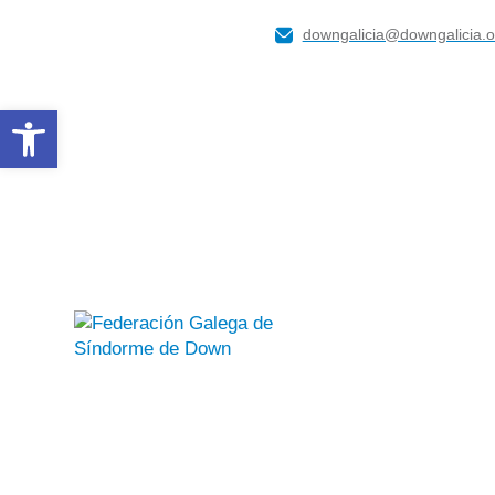
downgalicia@downgalicia.o
Abrir barra de herramientas