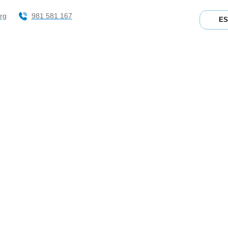
rg
981 581 167
E