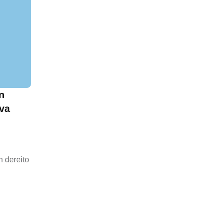
n
iva
n dereito