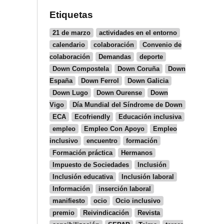
Etiquetas
21 de marzo
actividades en el entorno
calendario
colaboración
Convenio de
colaboración
Demandas
deporte
Down Compostela
Down Coruña
Down
España
Down Ferrol
Down Galicia
Down Lugo
Down Ourense
Down
Vigo
Día Mundial del Síndrome de Down
ECA
Ecofriendly
Educación inclusiva
empleo
Empleo Con Apoyo
Empleo
inclusivo
encuentro
formación
Formación práctica
Hermanos
Impuesto de Sociedades
Inclusión
Inclusión educativa
Inclusión laboral
Información
inserción laboral
manifiesto
ocio
Ocio inclusivo
premio
Reivindicación
Revista