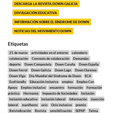
DESCARGA LA REVISTA DOWN GALICIA
DIVULGACIÓN EDUCATIVA
INFORMACIÓN SOBRE EL SÍNDROME DE DOWN
NOTICIAS DEL MOVIMIENTO DOWN
Etiquetas
21 de marzo
actividades en el entorno
calendario
colaboración
Convenio de colaboración
Demandas
deporte
Down Compostela
Down Coruña
Down España
Down Ferrol
Down Galicia
Down Lugo
Down Ourense
Down Vigo
Día Mundial del Síndrome de Down
ECA
Ecofriendly
Educación inclusiva
empleo
Empleo Con
Apoyo
Empleo inclusivo
encuentro
formación
Formación
práctica
Hermanos
Impuesto de Sociedades
Inclusión
Inclusión educativa
Inclusión laboral
Información
inserción
laboral
manifiesto
ocio
Ocio inclusivo
premio
Reivindicación
Revista
sensibilización
SEPAP
Teima