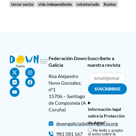
tercer sector
vida independiente
voluntariado
Xuntos
Federación Down
Suscríbete a
Galicia
nuestra revista
Rúa Alejandro
Novo González,
nº1
15706 – Santiago
de Compostela (A
Coruña)
Información legal
sobre la Protección
de datos*
downgalicia@downgalicia.org
He leído y acepto
981 581 167
el aviso sobre la