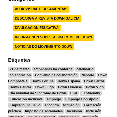
AUDIOVISUAL E DOCUMENTAIS
DESCARGA A REVISTA DOWN GALICIA
DIVULGACIÓN EDUCATIVA
INFORMACIÓN SOBRE A SÍNDROME DE DOWN
NOTICIAS DO MOVEMENTO DOWN
Etiquetas
21 de marzo
actividades na contorna
calendario
colaboración
Convenio de colaboración
deporte
Down
Compostela
Down Coruña
Down España
Down Ferrol
Down Galicia
Down Lugo
Down Ourense
Down Vigo
Día Mundial da Síndrome de Down
ECA
Ecofriendly
Educación inclusiva
emprego
Emprego Con Apoio
Emprego inclusivo
encontro
formación
Formación
práctica
Imposto de sociedades
Inclusión
Inclusión