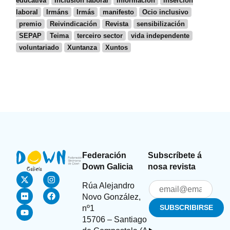
educativa
Inclusión laboral
Información
inserción
laboral
Irmáns
Irmás
manifesto
Ocio inclusivo
premio
Reivindicación
Revista
sensibilización
SEPAP
Teima
terceiro sector
vida independente
voluntariado
Xuntanza
Xuntos
Federación
Subscríbete á
Down Galicia
nosa revista
Rúa Alejandro
Novo González,
nº1
15706 – Santiago