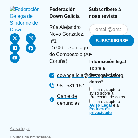
Federación
Subscríbete á
Down Galicia
nosa revista
Rúa Alejandro
Novo González,
nº1
15706 – Santiago
de Compostela (A
Coruña)
Información legal
sobre a
Protección de
downgalicia@downgalicia.org
datos*
981 581 167
Lin e acepto o
aviso sobre a
Canle de
Protección de datos
Lin e acepto o
denuncias
Aviso Legal
e a
Política de
privacidade
Aviso legal
Política de privacidade