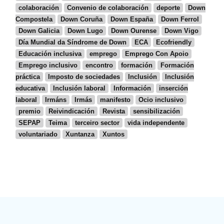
colaboración
Convenio de colaboración
deporte
Down
Compostela
Down Coruña
Down España
Down Ferrol
Down Galicia
Down Lugo
Down Ourense
Down Vigo
Día Mundial da Síndrome de Down
ECA
Ecofriendly
Educación inclusiva
emprego
Emprego Con Apoio
Emprego inclusivo
encontro
formación
Formación
práctica
Imposto de sociedades
Inclusión
Inclusión
educativa
Inclusión laboral
Información
inserción
laboral
Irmáns
Irmás
manifesto
Ocio inclusivo
premio
Reivindicación
Revista
sensibilización
SEPAP
Teima
terceiro sector
vida independente
voluntariado
Xuntanza
Xuntos