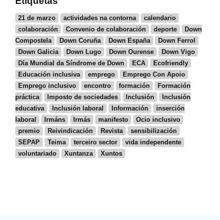
Etiquetas
21 de marzo
actividades na contorna
calendario
colaboración
Convenio de colaboración
deporte
Down
Compostela
Down Coruña
Down España
Down Ferrol
Down Galicia
Down Lugo
Down Ourense
Down Vigo
Día Mundial da Síndrome de Down
ECA
Ecofriendly
Educación inclusiva
emprego
Emprego Con Apoio
Emprego inclusivo
encontro
formación
Formación
práctica
Imposto de sociedades
Inclusión
Inclusión
educativa
Inclusión laboral
Información
inserción
laboral
Irmáns
Irmás
manifesto
Ocio inclusivo
premio
Reivindicación
Revista
sensibilización
SEPAP
Teima
terceiro sector
vida independente
voluntariado
Xuntanza
Xuntos