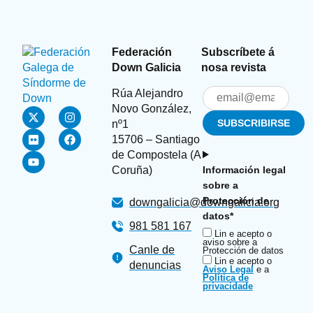
Federación
Subscríbete á
Down Galicia
nosa revista
Rúa Alejandro
Novo González,
nº1
15706 – Santiago
de Compostela (A
Coruña)
Información legal
sobre a
Protección de
downgalicia@downgalicia.org
datos*
981 581 167
Lin e acepto o
aviso sobre a
Canle de
Protección de datos
Lin e acepto o
denuncias
Aviso Legal
e a
Política de
privacidade