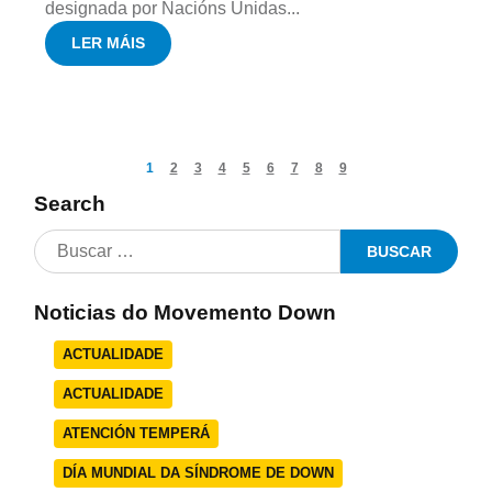
designada por Nacións Unidas...
LER MÁIS
1
2
3
4
5
6
7
8
9
Search
Noticias do Movemento Down
ACTUALIDADE
ACTUALIDADE
ATENCIÓN TEMPERÁ
DÍA MUNDIAL DA SÍNDROME DE DOWN