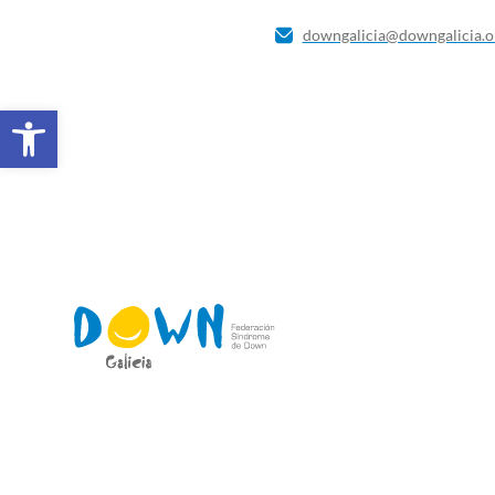
downgalicia@downgalicia.o
Abrir barra de ferramentas