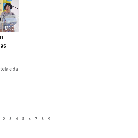
an
tas
ela e da
2
3
4
5
6
7
8
9