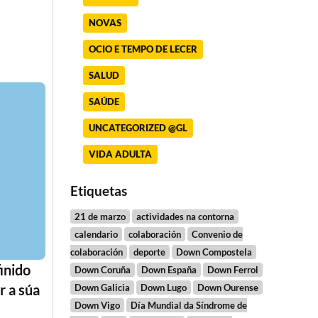
NOVAS
OCIO E TEMPO DE LECER
SALUD
SAÚDE
UNCATEGORIZED @GL
VIDA ADULTA
Etiquetas
21 de marzo
actividades na contorna
calendario
colaboración
Convenio de
colaboración
deporte
Down Compostela
inido
Down Coruña
Down España
Down Ferrol
r a súa
Down Galicia
Down Lugo
Down Ourense
Down Vigo
Día Mundial da Síndrome de