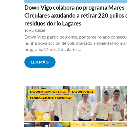
Down Vigo colabora no programa Mares
Circulares axudando a retirar 220 quilos 
residuos do río Lagares
10 Abril 2026
Down Vigo participou onte, por terceiro ano consecu
nunha nova acción de voluntariado ambiental no ma
programa Mares Circulares,...
LER MÁIS
DOWN COMPOSTELA
DOWN VIGO
FORMACIÓN E EMPREGO