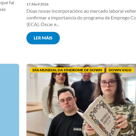
que fai
17 Abril 2026
oas
Dúas novas incorporacións ao mercado laboral veñe
confirmar a importancia do programa de Emprego C
(ECA). Óscar e...
LER MÁIS
DÍA MUNDIAL DA SÍNDROME DE DOWN
DOWN VIGO