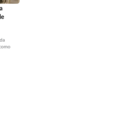
a
de
 da
 como