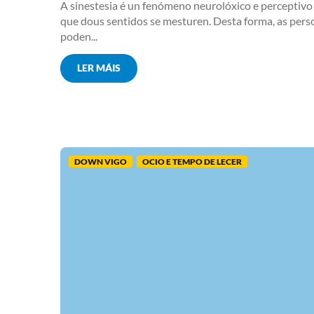
A sinestesia é un fenómeno neurolóxico e perceptivo 
que dous sentidos se mesturen. Desta forma, as pers
poden...
LER MÁIS
DOWN VIGO
OCIO E TEMPO DE LECER