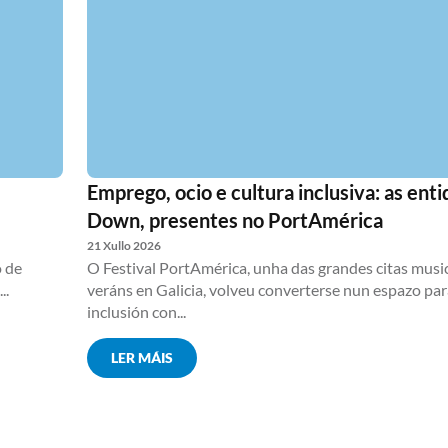
Emprego, ocio e cultura inclusiva: as ent
Down, presentes no PortAmérica
21 Xullo 2026
o de
O Festival PortAmérica, unha das grandes citas musi
..
veráns en Galicia, volveu converterse nun espazo par
inclusión con...
LER MÁIS