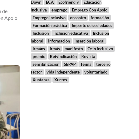
Down
ECA
Ecofriendly
Educación
inclusiva
emprego
Emprego Con Apoio
n de
on Apoio
Emprego inclusivo
encontro
formación
Formación práctica
Imposto de sociedades
Inclusión
Inclusión educativa
Inclusión
laboral
Información
inserción laboral
Irmáns
Irmás
manifesto
Ocio inclusivo
premio
Reivindicación
Revista
sensibilización
SEPAP
Teima
terceiro
sector
vida independente
voluntariado
Xuntanza
Xuntos