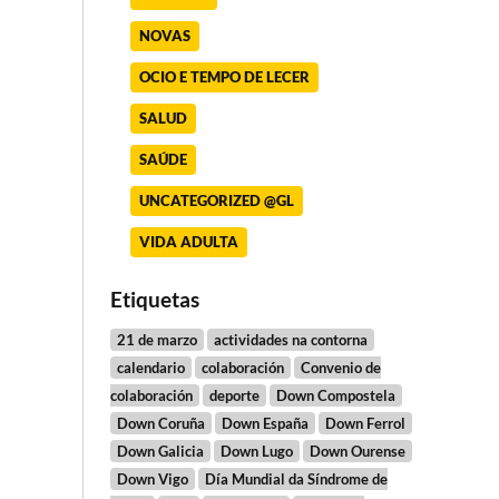
NOVAS
OCIO E TEMPO DE LECER
SALUD
SAÚDE
UNCATEGORIZED @GL
VIDA ADULTA
Etiquetas
21 de marzo
actividades na contorna
calendario
colaboración
Convenio de
colaboración
deporte
Down Compostela
Down Coruña
Down España
Down Ferrol
Down Galicia
Down Lugo
Down Ourense
Down Vigo
Día Mundial da Síndrome de