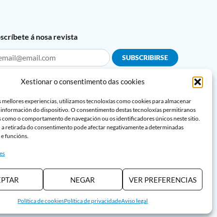
scríbete á nosa revista
Información legal sobre a Protección de datos*
Xestionar o consentimento das cookies
in e acepto o aviso sobre a Protección de datos
s mellores experiencias, utilizamos tecnoloxías como cookies para almacenar
in e acepto o
Aviso Legal
e a
Política de privacidade
 información do dispositivo. O consentimento destas tecnoloxías permitiranos
 como o comportamento de navegación ou os identificadores únicos neste sitio.
 a retirada do consentimento pode afectar negativamente a determinadas
 e funcións.
es
EPTAR
NEGAR
VER PREFERENCIAS
Política de cookies
Política de privacidade
Aviso legal