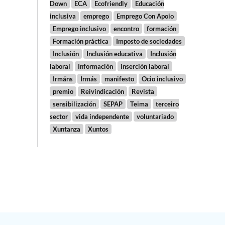
Down
ECA
Ecofriendly
Educación
inclusiva
emprego
Emprego Con Apoio
Emprego inclusivo
encontro
formación
Formación práctica
Imposto de sociedades
Inclusión
Inclusión educativa
Inclusión
laboral
Información
inserción laboral
Irmáns
Irmás
manifesto
Ocio inclusivo
premio
Reivindicación
Revista
sensibilización
SEPAP
Teima
terceiro
sector
vida independente
voluntariado
Xuntanza
Xuntos