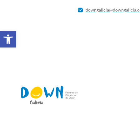
downgalicia@downgalicia.o
Abrir barra de ferramentas