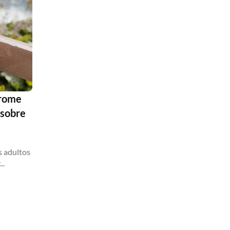
drome
 sobre
s adultos
..