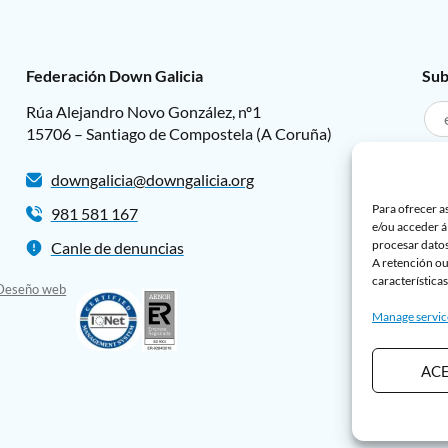
Federación Down Galicia
Sub
Rúa Alejandro Novo González, nº1
15706 – Santiago de Compostela (A Coruña)
downgalicia@downgalicia.org
L
Para ofrecer a
981 581 167
L
e/ou acceder á
procesar datos
Canle de denuncias
A retención ou
características
Deseño web
Manage servic
AC