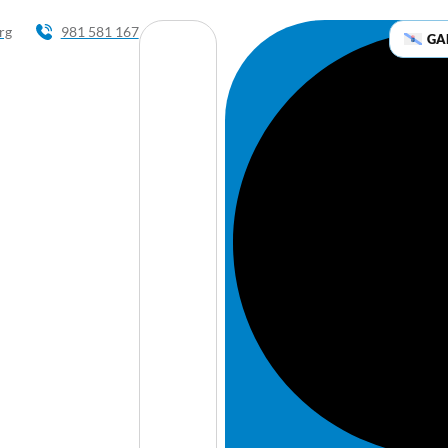
rg
981 581 167
GA