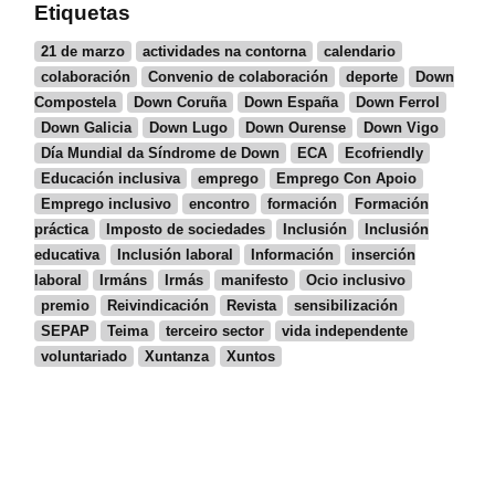
Etiquetas
21 de marzo
actividades na contorna
calendario
colaboración
Convenio de colaboración
deporte
Down
Compostela
Down Coruña
Down España
Down Ferrol
Down Galicia
Down Lugo
Down Ourense
Down Vigo
Día Mundial da Síndrome de Down
ECA
Ecofriendly
Educación inclusiva
emprego
Emprego Con Apoio
Emprego inclusivo
encontro
formación
Formación
práctica
Imposto de sociedades
Inclusión
Inclusión
educativa
Inclusión laboral
Información
inserción
laboral
Irmáns
Irmás
manifesto
Ocio inclusivo
premio
Reivindicación
Revista
sensibilización
SEPAP
Teima
terceiro sector
vida independente
voluntariado
Xuntanza
Xuntos