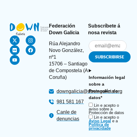
Federación
Subscríbete á
Down Galicia
nosa revista
Rúa Alejandro
Novo González,
nº1
15706 – Santiago
de Compostela (A
Coruña)
Información legal
sobre a
Protección de
downgalicia@downgalicia.org
datos*
981 581 167
Lin e acepto o
aviso sobre a
Canle de
Protección de datos
Lin e acepto o
denuncias
Aviso Legal
e a
Política de
privacidade