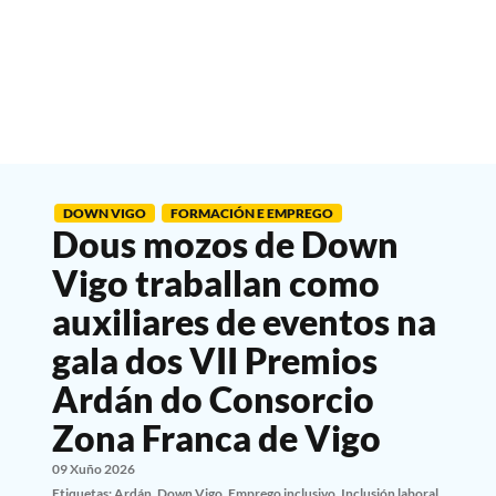
DOWN VIGO
FORMACIÓN E EMPREGO
Dous mozos de Down
Vigo traballan como
auxiliares de eventos na
gala dos VII Premios
Ardán do Consorcio
Zona Franca de Vigo
09 Xuño 2026
Etiquetas:
Ardán
,
Down Vigo
,
Emprego inclusivo
,
Inclusión laboral