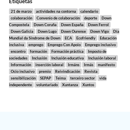
Etiquetas
21 de marzo
actividades na contorna
calendario
colaboración
Convenio de colaboración
deporte
Down
Compostela
Down Coruña
Down España
Down Ferrol
Down Galicia
Down Lugo
Down Ourense
Down Vigo
Día
Mundial da Síndrome de Down
ECA
Ecofriendly
Educación
inclusiva
emprego
Emprego Con Apoio
Emprego inclusivo
encontro
formación
Formación práctica
Imposto de
sociedades
Inclusión
Inclusión educativa
Inclusión laboral
Información
inserción laboral
Irmáns
Irmás
manifesto
Ocio inclusivo
premio
Reivindicación
Revista
sensibilización
SEPAP
Teima
terceiro sector
vida
independente
voluntariado
Xuntanza
Xuntos