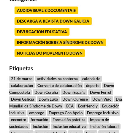
AUDIOVISUAL E DOCUMENTAIS
DESCARGA A REVISTA DOWN GALICIA
DIVULGACIÓN EDUCATIVA
INFORMACIÓN SOBRE A SÍNDROME DE DOWN
NOTICIAS DO MOVEMENTO DOWN
Etiquetas
21 de marzo
actividades na contorna
calendario
colaboración
Convenio de colaboración
deporte
Down
Compostela
Down Coruña
Down España
Down Ferrol
Down Galicia
Down Lugo
Down Ourense
Down Vigo
Día
Mundial da Síndrome de Down
ECA
Ecofriendly
Educación
inclusiva
emprego
Emprego Con Apoio
Emprego inclusivo
encontro
formación
Formación práctica
Imposto de
sociedades
Inclusión
Inclusión educativa
Inclusión laboral