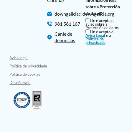
Coruña)
Información legal
sobre a Protección
de datos*
downgalicia@downgalicia.org
Lin e acepto o
981 581 167
aviso sobre a
Protección de datos
Lin e acepto o
Canle de
Aviso Legal
e a
Política de
denuncias
privacidade
Aviso legal
Política de privacidade
Política de cookies
Deseño web