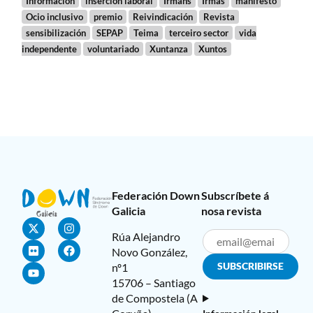
Información
inserción laboral
Irmáns
Irmás
manifesto
Ocio inclusivo
premio
Reivindicación
Revista
sensibilización
SEPAP
Teima
terceiro sector
vida
independente
voluntariado
Xuntanza
Xuntos
Federación Down
Subscríbete á
Galicia
nosa revista
Rúa Alejandro
Novo González,
nº1
15706 – Santiago
de Compostela (A