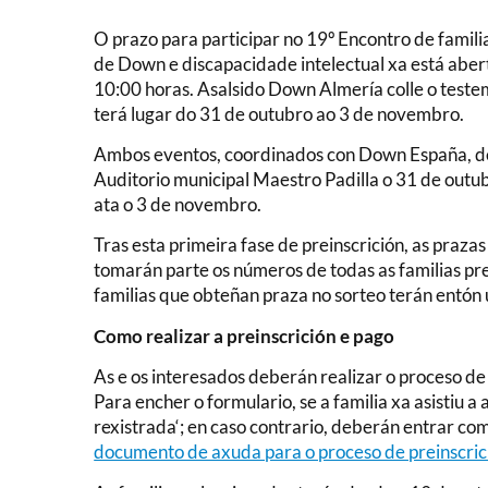
O prazo para participar no 19º Encontro de famili
de Down e discapacidade intelectual xa está abert
10:00 horas. Asalsido Down Almería colle o test
terá lugar do 31 de outubro ao 3 de novembro.
Ambos eventos, coordinados con Down España, d
Auditorio municipal Maestro Padilla o 31 de outu
ata o 3 de novembro.
Tras esta primeira fase de preinscrición, as prazas
tomarán parte os números de todas as familias pre
familias que obteñan praza no sorteo terán entón u
Como realizar a preinscrición e pago
As e os interesados deberán realizar o proceso d
Para encher o formulario, se a familia xa asistiu 
rexistrada‘; en caso contrario, deberán entrar com
documento de axuda para o proceso de preinscric