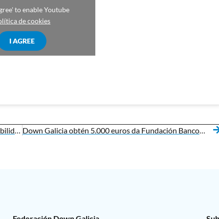
 agree' to enable Youtube
lítica de cookies
I AGREE
Unha app para fomentar a autonomía e empregabilidade das persoas coa síndrome de Down e discapacidade intelectual
Down Galicia obtén 5.000 euros da Fundación Banco Santander para mellorar as aulas interactivas das súas entidades
Federación Down Galicia
Sub