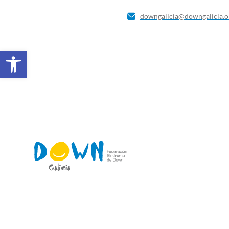
downgalicia@downgalicia.o
Abrir barra de ferramentas