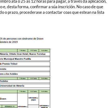
embro ata o 25 ás 12 horas para pagar, a través da aplicación,
 e, desta forma, confirmar a súa inscrición. No caso de que
do o prazo, procederase a contactar coas que estean na lista