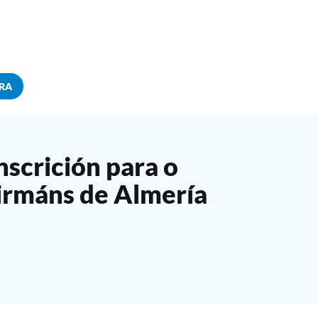
RA
nscrición para o
 irmáns de Almería