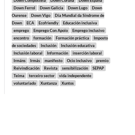
Down Compostela
Down Coruña
Down España
Down Ferrol
Down Galicia
Down Lugo
Down
Ourense
Down Vigo
Día Mundial da Síndrome de
Down
ECA
Ecofriendly
Educación inclusiva
emprego
Emprego Con Apoio
Emprego inclusivo
encontro
formación
Formación práctica
Imposto
de sociedades
Inclusión
Inclusión educativa
Inclusión laboral
Información
inserción laboral
Irmáns
Irmás
manifesto
Ocio inclusivo
premio
Reivindicación
Revista
sensibilización
SEPAP
Teima
terceiro sector
vida independente
voluntariado
Xuntanza
Xuntos