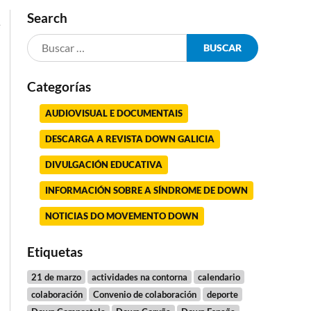
Search
e
e
Categorías
AUDIOVISUAL E DOCUMENTAIS
DESCARGA A REVISTA DOWN GALICIA
DIVULGACIÓN EDUCATIVA
INFORMACIÓN SOBRE A SÍNDROME DE DOWN
NOTICIAS DO MOVEMENTO DOWN
.
Etiquetas
21 de marzo
actividades na contorna
calendario
colaboración
Convenio de colaboración
deporte