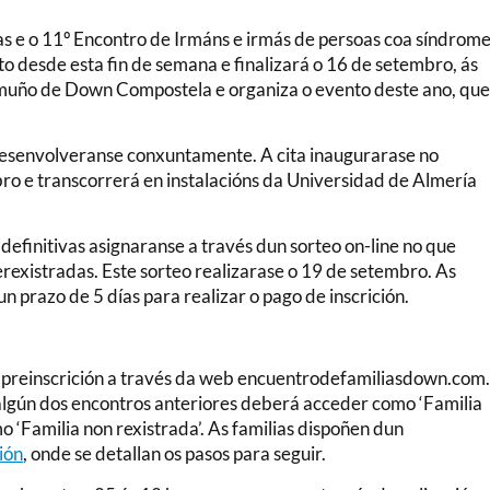
as e o 11º Encontro de Irmáns e irmás de persoas coa síndrom
o desde esta fin de semana e finalizará o 16 de setembro, ás
emuño de Down Compostela e organiza o evento deste ano, qu
esenvolveranse conxuntamente. A cita inaugurarase no
bro e transcorrerá en instalacións da Universidad de Almería
 definitivas asignaranse a través dun sorteo on-line no que
rexistradas. Este sorteo realizarase o 19 de setembro. As
n prazo de 5 días para realizar o pago de inscrición.
e preinscrición a través da web encuentrodefamiliasdown.com
a algún dos encontros anteriores deberá acceder como ‘Familia
o ‘Familia non rexistrada’. As familias dispoñen dun
ión
, onde se detallan os pasos para seguir.