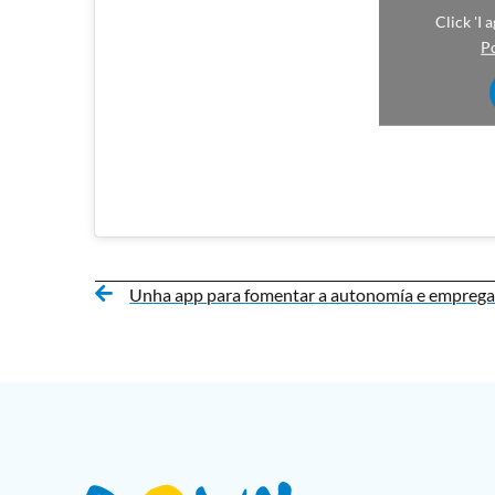
Click 'I
Po