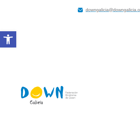
downgalicia@downgalicia.o
Abrir barra de ferramentas