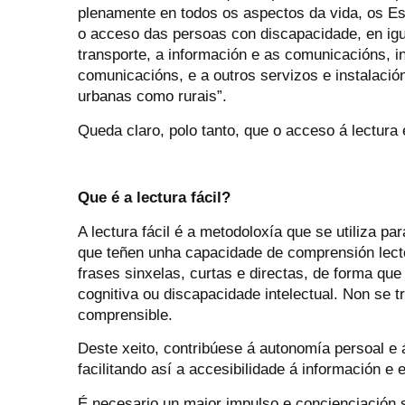
plenamente en todos os aspectos da vida, os Es
o acceso das persoas con discapacidade, en igu
transporte, a información e as comunicacións, i
comunicacións, e a outros servizos e instalació
urbanas como rurais”.
Queda claro, polo tanto, que o acceso á lectura 
Que é a lectura fácil?
A lectura fácil é a metodoloxía que se utiliza pa
que teñen unha capacidade de comprensión lecto
frases sinxelas, curtas e directas, de forma qu
cognitiva ou discapacidade intelectual. Non se t
comprensible.
Deste xeito, contribúese á autonomía persoal e á
facilitando así a accesibilidade á información e 
É necesario un maior impulso e concienciación so