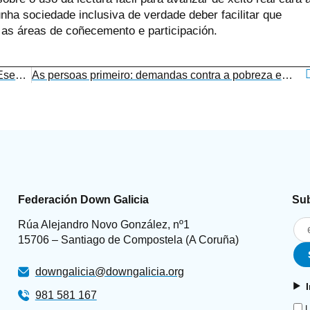
unha sociedade inclusiva de verdade deber facilitar que
as áreas de coñecemento e participación.
Down Galicia únese á campaña #TercerSectorEsencial
As persoas primeiro: demandas contra a pobreza e a exclusión nas eleccións ao Parlamento de Galicia
Federación Down Galicia
Sub
Rúa Alejandro Novo González, nº1
15706 – Santiago de Compostela (A Coruña)
downgalicia@downgalicia.org
981 581 167
L