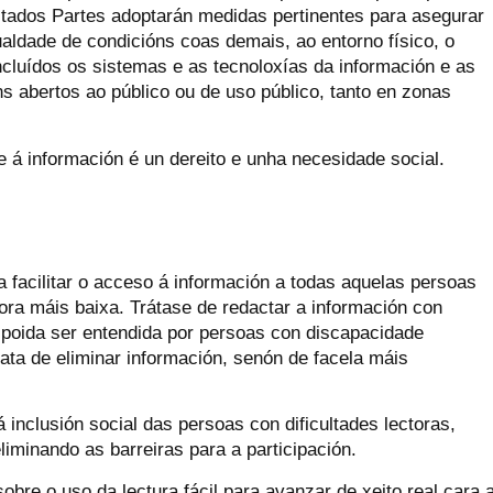
tados Partes adoptarán medidas pertinentes para asegurar
aldade de condicións coas demais, ao entorno físico, o
ncluídos os sistemas e as tecnoloxías da información e as
ns abertos ao público ou de uso público, tanto en zonas
e á información é un dereito e unha necesidade social.
ra facilitar o acceso á información a todas aquelas persoas
ra máis baixa. Trátase de redactar a información con
e poida ser entendida por persoas con discapacidade
rata de eliminar información, senón de facela máis
 inclusión social das persoas con dificultades lectoras,
eliminando as barreiras para a participación.
bre o uso da lectura fácil para avanzar de xeito real cara 