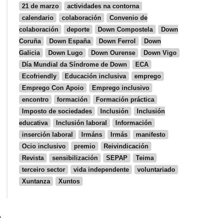
21 de marzo
actividades na contorna
calendario
colaboración
Convenio de
colaboración
deporte
Down Compostela
Down
Coruña
Down España
Down Ferrol
Down
Galicia
Down Lugo
Down Ourense
Down Vigo
Día Mundial da Síndrome de Down
ECA
Ecofriendly
Educación inclusiva
emprego
Emprego Con Apoio
Emprego inclusivo
encontro
formación
Formación práctica
Imposto de sociedades
Inclusión
Inclusión
educativa
Inclusión laboral
Información
inserción laboral
Irmáns
Irmás
manifesto
Ocio inclusivo
premio
Reivindicación
Revista
sensibilización
SEPAP
Teima
terceiro sector
vida independente
voluntariado
Xuntanza
Xuntos
a