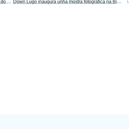
Máis de 400 persoas asisten á conmemoración do 20 aniversario de Down Galicia
Down Lugo inaugura unha mostra fotográfica na Biblioteca Municipal de Viveiro