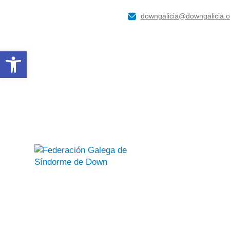
downgalicia@downgalicia.o
Abrir barra de ferramentas