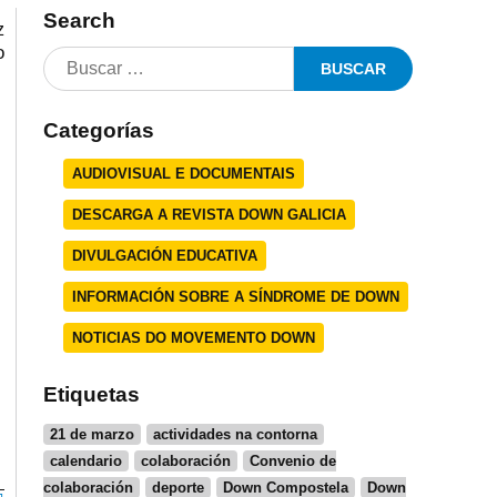
Search
z
o
Categorías
AUDIOVISUAL E DOCUMENTAIS
DESCARGA A REVISTA DOWN GALICIA
DIVULGACIÓN EDUCATIVA
INFORMACIÓN SOBRE A SÍNDROME DE DOWN
NOTICIAS DO MOVEMENTO DOWN
Etiquetas
21 de marzo
actividades na contorna
calendario
colaboración
Convenio de
colaboración
deporte
Down Compostela
Down