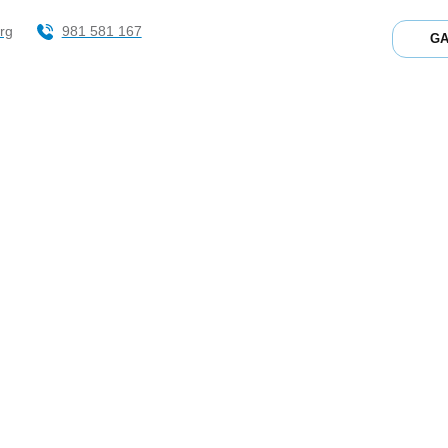
rg
981 581 167
G