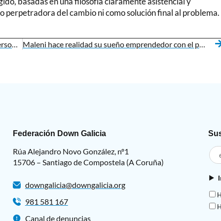
ido, basadas en una filosofía claramente asistencial y
o perpetradora del cambio ni como solución final al problema.
Empleo con Apoyo abre puertas este verano a personas con síndrome de Down y discapacidad intelectual en empresas gallegas
Maleni hace realidad su sueño emprendedor con el proyecto Lamandala
Federación Down Galicia
Sus
Rúa Alejandro Novo González, nº1
15706 – Santiago de Compostela (A Coruña)
downgalicia@downgalicia.org
H
981 581 167
H
Canal de denuncias