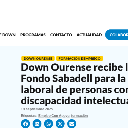
DE DOWN
PROGRAMAS
CONTACTO
ACTUALIDAD
COLABO
DOWN OURENSE
FORMACIÓN E EMPREGO
Down Ourense recibe la
Fondo Sabadell para la
laboral de personas c
discapacidad intelectu
19 septiembre 2025
Etiquetas:
Empleo Con Apoyo
,
formación