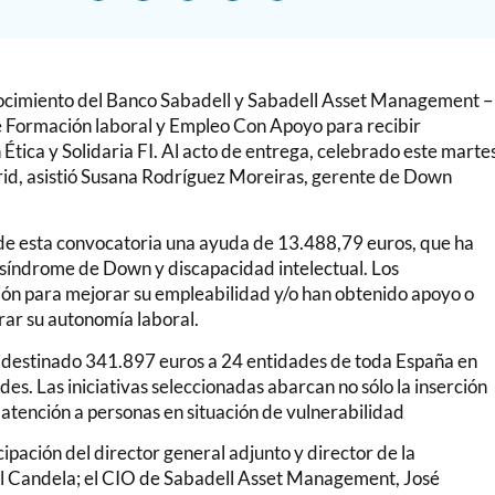
ocimiento del Banco Sabadell y Sabadell Asset Management –
 Formación laboral y Empleo Con Apoyo para recibir
 Ética y Solidaria FI. Al acto de entrega, celebrado este marte
rid, asistió Susana Rodríguez Moreiras, gerente de Down
 de esta convocatoria una ayuda de 13.488,79 euros, que ha
síndrome de Down y discapacidad intelectual. Los
ión para mejorar su empleabilidad y/o han obtenido apoyo o
rar su autonomía laboral.
ha destinado 341.897 euros a 24 entidades de toda España en
udes. Las iniciativas seleccionadas abarcan no sólo la inserción
o atención a personas en situación de vulnerabilidad
cipación del director general adjunto y director de la
el Candela; el CIO de Sabadell Asset Management, José