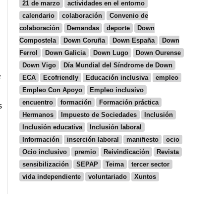
21 de marzo
actividades en el entorno
calendario
colaboración
Convenio de
colaboración
Demandas
deporte
Down
Compostela
Down Coruña
Down España
Down
Ferrol
Down Galicia
Down Lugo
Down Ourense
Down Vigo
Día Mundial del Síndrome de Down
e
ECA
Ecofriendly
Educación inclusiva
empleo
Empleo Con Apoyo
Empleo inclusivo
encuentro
formación
Formación práctica
s
Hermanos
Impuesto de Sociedades
Inclusión
Inclusión educativa
Inclusión laboral
Información
inserción laboral
manifiesto
ocio
Ocio inclusivo
premio
Reivindicación
Revista
sensibilización
SEPAP
Teima
tercer sector
vida independiente
voluntariado
Xuntos