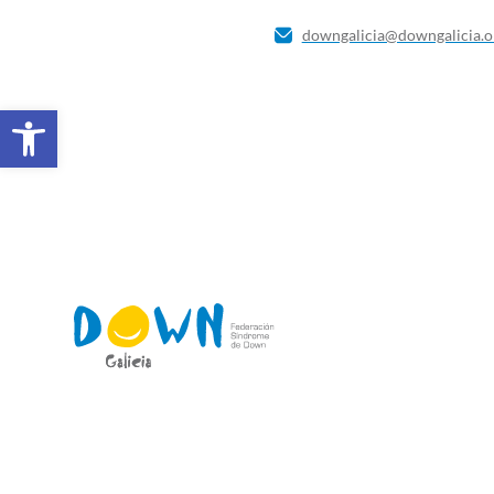
downgalicia@downgalicia.o
Abrir barra de herramientas