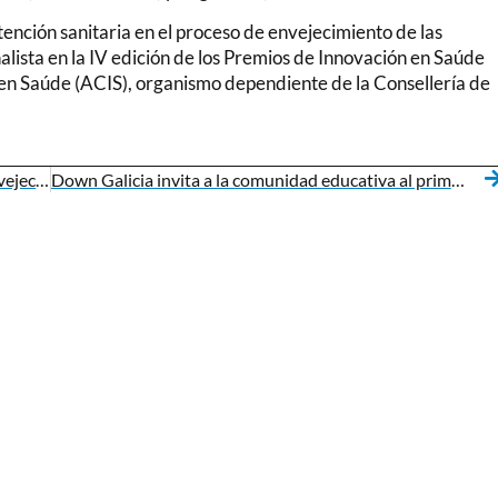
atención sanitaria en el proceso de envejecimiento de las
alista en la IV edición de los Premios de Innovación en Saúde
n Saúde (ACIS), organismo dependiente de la Consellería de
La Fundación A.M.A. reconoce el proyecto de Envejecimiento de Down Galicia en la X edición del Premio Mutualista Solidario
Down Galicia invita a la comunidad educativa al primer encuentro internacional del proyecto europeo ARISE