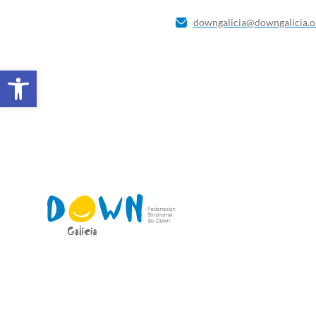
downgalicia@downgalicia.o
Abrir barra de herramientas