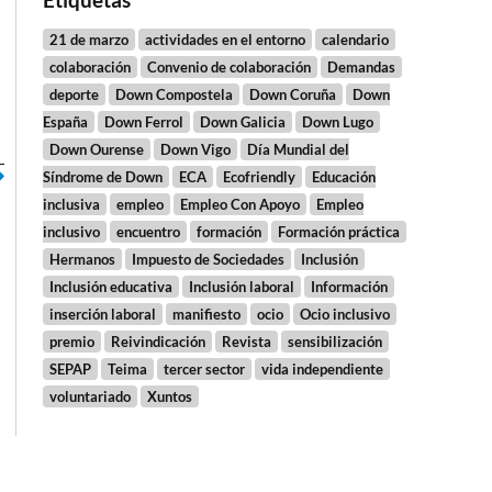
21 de marzo
actividades en el entorno
calendario
colaboración
Convenio de colaboración
Demandas
deporte
Down Compostela
Down Coruña
Down
España
Down Ferrol
Down Galicia
Down Lugo
Down Ourense
Down Vigo
Día Mundial del
Síndrome de Down
ECA
Ecofriendly
Educación
inclusiva
empleo
Empleo Con Apoyo
Empleo
inclusivo
encuentro
formación
Formación práctica
Hermanos
Impuesto de Sociedades
Inclusión
Inclusión educativa
Inclusión laboral
Información
inserción laboral
manifiesto
ocio
Ocio inclusivo
premio
Reivindicación
Revista
sensibilización
SEPAP
Teima
tercer sector
vida independiente
voluntariado
Xuntos