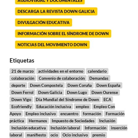
AUDIOVISUAL Y DOCUMENTALES
DESCARGA LA REVISTA DOWN GALICIA
DIVULGACIÓN EDUCATIVA
INFORMACIÓN SOBRE EL SÍNDROME DE DOWN
NOTICIAS DEL MOVIMIENTO DOWN
Etiquetas
21 de marzo
actividades en el entorno
calendario
colaboración
Convenio de colaboración
Demandas
deporte
Down Compostela
Down Coruña
Down España
Down Ferrol
Down Galicia
Down Lugo
Down Ourense
Down Vigo
Día Mundial del Síndrome de Down
ECA
Ecofriendly
Educación inclusiva
empleo
Empleo Con
Apoyo
Empleo inclusivo
encuentro
formación
Formación
práctica
Hermanos
Impuesto de Sociedades
Inclusión
Inclusión educativa
Inclusión laboral
Información
inserción
laboral
manifiesto
ocio
Ocio inclusivo
premio