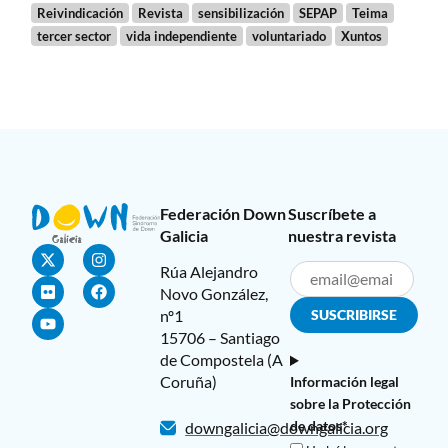
Reivindicación
Revista
sensibilización
SEPAP
Teima
tercer sector
vida independiente
voluntariado
Xuntos
Federación Down
Suscríbete a
Galicia
nuestra revista
Rúa Alejandro
Novo González,
nº1
15706 – Santiago
de Compostela (A
Coruña)
Información legal
sobre la Protección
de datos*
downgalicia@downgalicia.org