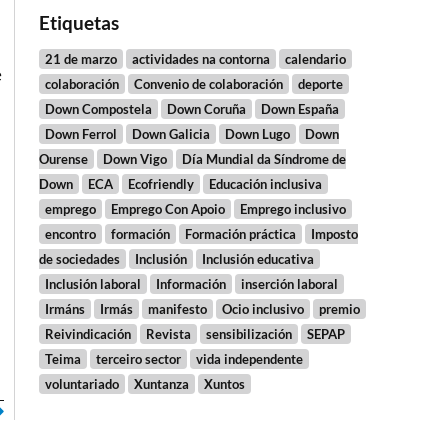
Etiquetas
21 de marzo
actividades na contorna
calendario
e
colaboración
Convenio de colaboración
deporte
Down Compostela
Down Coruña
Down España
Down Ferrol
Down Galicia
Down Lugo
Down
Ourense
Down Vigo
Día Mundial da Síndrome de
a
Down
ECA
Ecofriendly
Educación inclusiva
emprego
Emprego Con Apoio
Emprego inclusivo
encontro
formación
Formación práctica
Imposto
de sociedades
Inclusión
Inclusión educativa
Inclusión laboral
Información
inserción laboral
Irmáns
Irmás
manifesto
Ocio inclusivo
premio
Reivindicación
Revista
sensibilización
SEPAP
Teima
terceiro sector
vida independente
voluntariado
Xuntanza
Xuntos