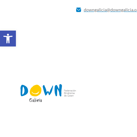
downgalicia@downgalicia.o
Abrir barra de ferramentas