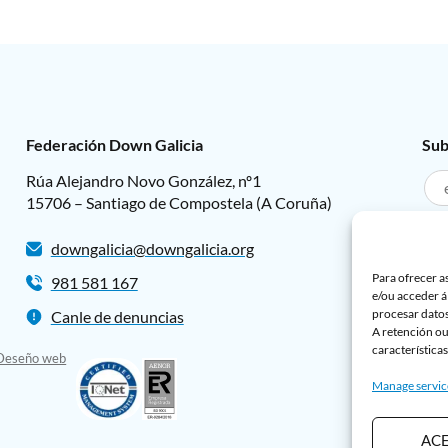
Federación Down Galicia
Sub
Rúa Alejandro Novo González, nº1
15706 – Santiago de Compostela (A Coruña)
downgalicia@downgalicia.org
L
Para ofrecer a
981 581 167
L
e/ou acceder á
procesar datos
Canle de denuncias
A retención ou
características
Deseño web
Manage servic
AC