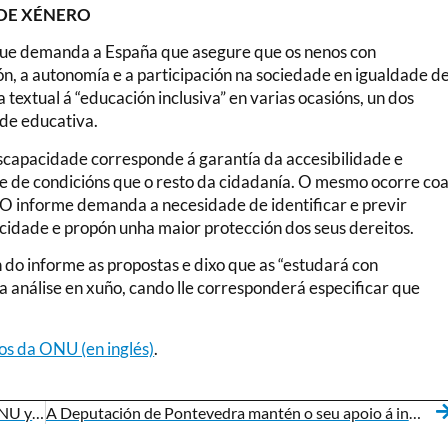
 DE XÉNERO
que demanda a España que asegure que os nenos con
n, a autonomía e a participación na sociedade en igualdade d
textual á “educación inclusiva” en varias ocasións, un dos
de educativa.
iscapacidade corresponde á garantía da accesibilidade e
de de condicións que o resto da cidadanía. O mesmo ocorre co
o. O informe demanda a necesidade de identificar e previr
acidade e propón unha maior protección dos seus dereitos.
do informe as propostas e dixo que as “estudará con
a análise en xuño, cando lle corresponderá especificar que
os da ONU (en inglés)
.
España empeora en el examen de DDHH de la ONU y recibe más del doble de deberes sobre los derechos de las personas con discapacidad
A Deputación de Pontevedra mantén o seu apoio á inserción laboral das persoas coa síndrome de Down