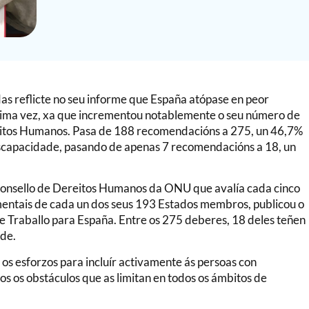
s reflicte no seu informe que España atópase en peor
última vez, xa que incrementou notablemente o seu número de
reitos Humanos. Pasa de 188 recomendacións a 275, un 46,7%
iscapacidade, pasando de apenas 7 recomendacións a 18, un
onsello de Dereitos Humanos da ONU que avalía cada cinco
mentais de cada un dos seus 193 Estados membros, publicou o
 Traballo para España. Entre os 275 deberes, 18 deles teñen
ade.
r os esforzos para incluír activamente ás persoas con
s os obstáculos que as limitan en todos os ámbitos de