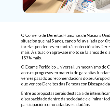
O Consello de Dereitos Humanos de Nacións Unida
situación que hai 5 anos, cando foi avaliada por 
tarefas pendentes en canto á protección dos De
máis. A situación agrávase moito se falamos de d
157% máis.
O Exame Periódico Universal, un mecanismo do C
anos os progresos en materia de garantías funda
venres pasado as recomendacións do seu Grupo de
que ver cos Dereitos das Persoas con Discapacid
Entre as propostas xerais destaca a de intensifica
discapacidade dentro da sociedade e eliminar todo
participación como cidadás e cidadáns.