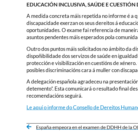
EDUCACIÓN INCLUSIVA, SAÚDE E CUESTIÓN
A medida concreta máis repetida no informe é a 
discapacidade exerzan os seus dereitos á educació
oportunidades. O exame fai referencia de maneira 
asuntos pendentes máis esperados pola comunida
Outro dos puntos máis solicitados no ámbito da d
dispoñibilidade dos servizos de saúde en igualda
protección e visibilización en cuestións de xéner
posibles discriminacións cara á muller con discap
A delegación española agradeceu na presentación 
detemento”. Esta comunicará o resultado final des
recomendacións seguirá.
Le aquí o informe do Consello de Dereitos Human