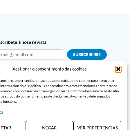
scríbete á nosa revista
Información legal sobre a Protección de datos*
Xestionar o consentimento das cookies
in e acepto o aviso sobre a Protección de datos
s mellores experiencias, utilizamos tecnoloxías como cookies para almacenar
in e acepto o
Aviso Legal
e a
Política de privacidade
 información do dispositivo. O consentimento destas tecnoloxías permitiranos
 como o comportamento de navegación ou os identificadores únicos neste sitio.
 a retirada do consentimento pode afectar negativamente a determinadas
 e funcións.
es
EPTAR
NEGAR
VER PREFERENCIAS