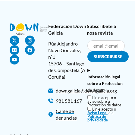
Federación Down
Subscríbete á
Galicia
nosa revista
Rúa Alejandro
Novo González,
nº1
15706 – Santiago
de Compostela (A
Coruña)
Información legal
sobre a Protección
de datos*
downgalicia@downgalicia.org
Lin e acepto o
981 581 167
aviso sobre a
Protección de datos
Lin e acepto o
Canle de
Aviso Legal
e a
Política de
denuncias
privacidade