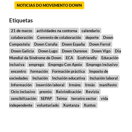
NOTICIAS DO MOVEMENTO DOWN
Etiquetas
21 de marzo
actividades na contorna
calendario
colaboración
Convenio de colaboración
deporte
Down
Compostela
Down Coruña
Down España
Down Ferrol
Down Galicia
Down Lugo
Down Ourense
Down Vigo
Día
Mundial da Síndrome de Down
ECA
Ecofriendly
Educación
inclusiva
emprego
Emprego Con Apoio
Emprego inclusivo
encontro
formación
Formación práctica
Imposto de
sociedades
Inclusión
Inclusión educativa
Inclusión laboral
Información
inserción laboral
Irmáns
Irmás
manifesto
Ocio inclusivo
premio
Reivindicación
Revista
sensibilización
SEPAP
Teima
terceiro sector
vida
independente
voluntariado
Xuntanza
Xuntos