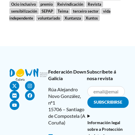
Ocio inclusivo
premio
Reivindicación
Revista
sensibilización
SEPAP
Teima
terceiro sector
vida
independente
voluntariado
Xuntanza
Xuntos
Federación Down
Subscríbete á
Galicia
nosa revista
Rúa Alejandro
Novo González,
nº1
15706 – Santiago
de Compostela (A
Coruña)
Información legal
sobre a Protección