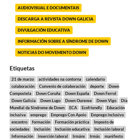
AUDIOVISUAL E DOCUMENTAIS
DESCARGA A REVISTA DOWN GALICIA
DIVULGACIÓN EDUCATIVA
INFORMACIÓN SOBRE A SÍNDROME DE DOWN
NOTICIAS DO MOVEMENTO DOWN
Etiquetas
21 de marzo
actividades na contorna
calendario
colaboración
Convenio de colaboración
deporte
Down
Compostela
Down Coruña
Down España
Down Ferrol
Down Galicia
Down Lugo
Down Ourense
Down Vigo
Día
Mundial da Síndrome de Down
ECA
Ecofriendly
Educación
inclusiva
emprego
Emprego Con Apoio
Emprego inclusivo
encontro
formación
Formación práctica
Imposto de
sociedades
Inclusión
Inclusión educativa
Inclusión laboral
Información
inserción laboral
Irmáns
Irmás
manifesto