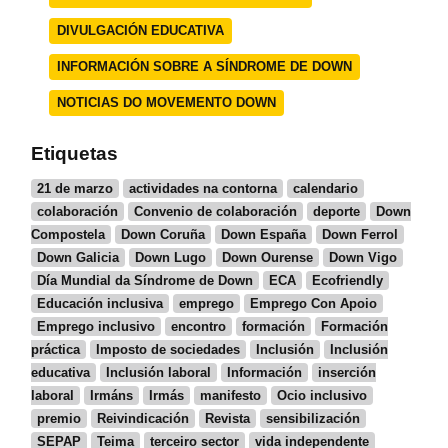
DIVULGACIÓN EDUCATIVA
INFORMACIÓN SOBRE A SÍNDROME DE DOWN
NOTICIAS DO MOVEMENTO DOWN
Etiquetas
21 de marzo
actividades na contorna
calendario
colaboración
Convenio de colaboración
deporte
Down
Compostela
Down Coruña
Down España
Down Ferrol
Down Galicia
Down Lugo
Down Ourense
Down Vigo
Día Mundial da Síndrome de Down
ECA
Ecofriendly
Educación inclusiva
emprego
Emprego Con Apoio
Emprego inclusivo
encontro
formación
Formación
práctica
Imposto de sociedades
Inclusión
Inclusión
educativa
Inclusión laboral
Información
inserción
laboral
Irmáns
Irmás
manifesto
Ocio inclusivo
premio
Reivindicación
Revista
sensibilización
SEPAP
Teima
terceiro sector
vida independente