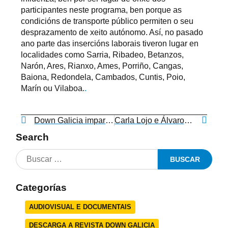
participantes neste programa, ben porque as
condicións de transporte público permiten o seu
desprazamento de xeito autónomo. Así, no pasado
ano parte das insercións laborais tiveron lugar en
localidades como Sarria, Ribadeo, Betanzos,
Narón, Ares, Rianxo, Ames, Porriño, Cangas,
Baiona, Redondela, Cambados, Cuntis, Poio,
Marín ou Vilaboa.
.
Down Galicia imparte un seminario de lectura fácil
Carla Lojo e Álvaro Díez expoñen no certame “Novos Valores” de pintura
Search
Categorías
AUDIOVISUAL E DOCUMENTAIS
DESCARGA A REVISTA DOWN GALICIA