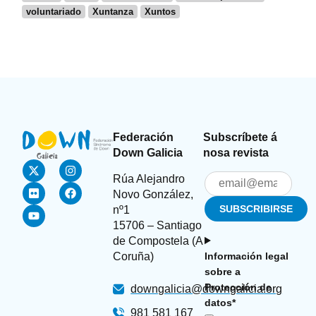
voluntariado
Xuntanza
Xuntos
Federación
Subscríbete á
Down Galicia
nosa revista
Rúa Alejandro
Novo González,
nº1
15706 – Santiago
de Compostela (A
Coruña)
Información legal
sobre a
Protección de
downgalicia@downgalicia.org
datos*
981 581 167