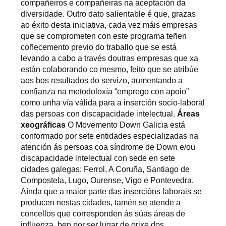
compañeiros e compañeiras na aceptación da
diversidade. Outro dato salientable é que, grazas
ao éxito desta iniciativa, cada vez máis empresas
que se comprometen con este programa teñen
coñecemento previo do traballo que se está
levando a cabo a través doutras empresas que xa
están colaborando co mesmo, feito que se atribúe
aos bos resultados do servizo, aumentando a
confianza na metodoloxía “emprego con apoio”
como unha vía válida para a inserción socio-laboral
das persoas con discapacidade intelectual.
Áreas
xeográficas
O Movemento Down Galicia está
conformado por sete entidades especializadas na
atención ás persoas coa síndrome de Down e/ou
discapacidade intelectual con sede en sete
cidades galegas: Ferrol, A Coruña, Santiago de
Compostela, Lugo, Ourense, Vigo e Pontevedra.
Aínda que a maior parte das insercións laborais se
producen nestas cidades, tamén se atende a
concellos que corresponden ás súas áreas de
influenza, ben por ser lugar de orixe dos