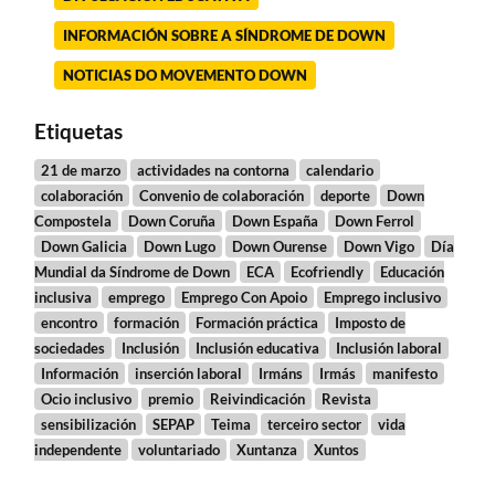
INFORMACIÓN SOBRE A SÍNDROME DE DOWN
NOTICIAS DO MOVEMENTO DOWN
Etiquetas
21 de marzo
actividades na contorna
calendario
colaboración
Convenio de colaboración
deporte
Down
Compostela
Down Coruña
Down España
Down Ferrol
Down Galicia
Down Lugo
Down Ourense
Down Vigo
Día
Mundial da Síndrome de Down
ECA
Ecofriendly
Educación
inclusiva
emprego
Emprego Con Apoio
Emprego inclusivo
encontro
formación
Formación práctica
Imposto de
sociedades
Inclusión
Inclusión educativa
Inclusión laboral
Información
inserción laboral
Irmáns
Irmás
manifesto
Ocio inclusivo
premio
Reivindicación
Revista
sensibilización
SEPAP
Teima
terceiro sector
vida
independente
voluntariado
Xuntanza
Xuntos