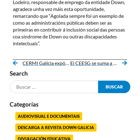
Lodeiro, responsable de emprego da entidade Down,
agradece unha vez máis esta oportunidade,
remarcando que “Agolada sempre foi un exemplo de
como as administracións públicas deben ser as
primeiras en contribuír á inclusión social das persoas
coa síndrome de Down ou outras discapacidades
intelectuais”.
CERMI Galicia expón as principais reivindicacións das persoas con discapacidade ante o Parlamento de Galicia
El CEESG se suma a Down Galicia en la búsqueda de un envejecimiento activo y saludable para las personas con síndrome de Down y otras discapacidades intelectuales
Search
Categorías
AUDIOVISUAL E DOCUMENTAIS
DESCARGA A REVISTA DOWN GALICIA
DIVULGACIÓN EDUCATIVA