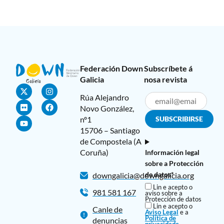
Federación Down
Subscríbete á
Galicia
nosa revista
Rúa Alejandro
Novo González,
nº1
15706 – Santiago
de Compostela (A
Coruña)
Información legal
sobre a Protección
de datos*
downgalicia@downgalicia.org
Lin e acepto o
981 581 167
aviso sobre a
Protección de datos
Lin e acepto o
Canle de
Aviso Legal
e a
Política de
denuncias