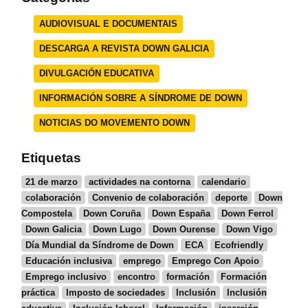
AUDIOVISUAL E DOCUMENTAIS
DESCARGA A REVISTA DOWN GALICIA
DIVULGACIÓN EDUCATIVA
INFORMACIÓN SOBRE A SÍNDROME DE DOWN
NOTICIAS DO MOVEMENTO DOWN
Etiquetas
21 de marzo
actividades na contorna
calendario
colaboración
Convenio de colaboración
deporte
Down
Compostela
Down Coruña
Down España
Down Ferrol
Down Galicia
Down Lugo
Down Ourense
Down Vigo
Día Mundial da Síndrome de Down
ECA
Ecofriendly
Educación inclusiva
emprego
Emprego Con Apoio
Emprego inclusivo
encontro
formación
Formación
práctica
Imposto de sociedades
Inclusión
Inclusión