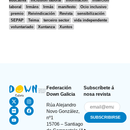
educativa
Inclusión laboral
Información
inserción
laboral
Irmáns
Irmás
manifesto
Ocio inclusivo
premio
Reivindicación
Revista
sensibilización
SEPAP
Teima
terceiro sector
vida independente
voluntariado
Xuntanza
Xuntos
Federación
Subscríbete á
Down Galicia
nosa revista
Rúa Alejandro
Novo González,
nº1
15706 – Santiago