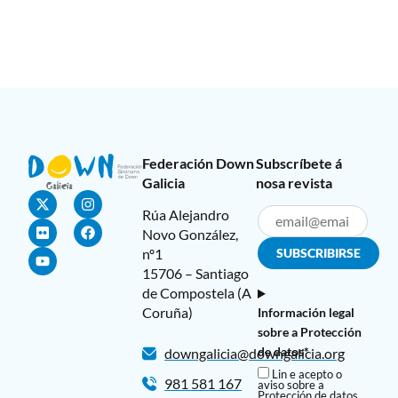
Federación Down
Subscríbete á
Galicia
nosa revista
Rúa Alejandro
Novo González,
nº1
15706 – Santiago
de Compostela (A
Coruña)
Información legal
sobre a Protección
de datos*
downgalicia@downgalicia.org
Lin e acepto o
981 581 167
aviso sobre a
Protección de datos