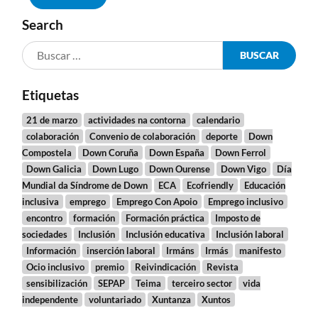
Search
Etiquetas
21 de marzo
actividades na contorna
calendario
colaboración
Convenio de colaboración
deporte
Down
Compostela
Down Coruña
Down España
Down Ferrol
Down Galicia
Down Lugo
Down Ourense
Down Vigo
Día
Mundial da Síndrome de Down
ECA
Ecofriendly
Educación
inclusiva
emprego
Emprego Con Apoio
Emprego inclusivo
encontro
formación
Formación práctica
Imposto de
sociedades
Inclusión
Inclusión educativa
Inclusión laboral
Información
inserción laboral
Irmáns
Irmás
manifesto
Ocio inclusivo
premio
Reivindicación
Revista
sensibilización
SEPAP
Teima
terceiro sector
vida
independente
voluntariado
Xuntanza
Xuntos