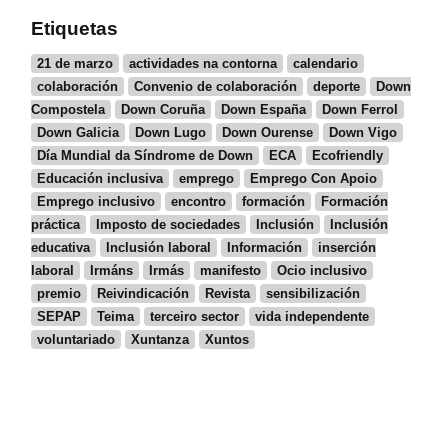
Etiquetas
21 de marzo
actividades na contorna
calendario
colaboración
Convenio de colaboración
deporte
Down
Compostela
Down Coruña
Down España
Down Ferrol
Down Galicia
Down Lugo
Down Ourense
Down Vigo
Día Mundial da Síndrome de Down
ECA
Ecofriendly
Educación inclusiva
emprego
Emprego Con Apoio
Emprego inclusivo
encontro
formación
Formación
práctica
Imposto de sociedades
Inclusión
Inclusión
educativa
Inclusión laboral
Información
inserción
laboral
Irmáns
Irmás
manifesto
Ocio inclusivo
premio
Reivindicación
Revista
sensibilización
SEPAP
Teima
terceiro sector
vida independente
voluntariado
Xuntanza
Xuntos