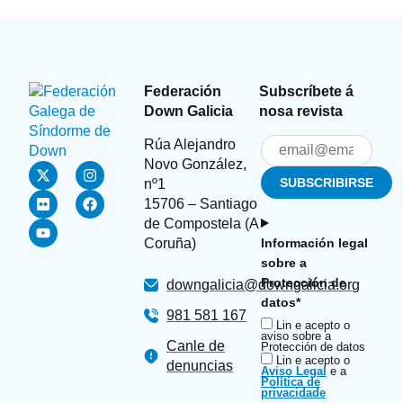
Federación
Subscríbete á
Down Galicia
nosa revista
Rúa Alejandro
Novo González,
nº1
15706 – Santiago
de Compostela (A
Coruña)
Información legal
sobre a
Protección de
downgalicia@downgalicia.org
datos*
981 581 167
Lin e acepto o
aviso sobre a
Canle de
Protección de datos
Lin e acepto o
denuncias
Aviso Legal
e a
Política de
privacidade