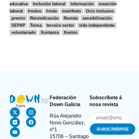
educativa
Inclusión laboral
Información
inserción
laboral
Irmáns
Irmás
manifesto
Ocio inclusivo
premio
Reivindicación
Revista
sensibilización
SEPAP
Teima
terceiro sector
vida independente
voluntariado
Xuntanza
Xuntos
Federación
Subscríbete á
Down Galicia
nosa revista
Rúa Alejandro
Novo González,
nº1
15706 – Santiago