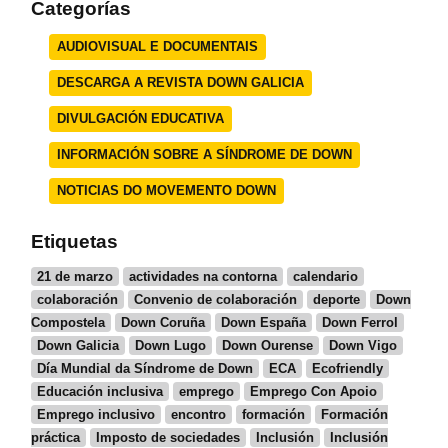
Categorías
AUDIOVISUAL E DOCUMENTAIS
DESCARGA A REVISTA DOWN GALICIA
DIVULGACIÓN EDUCATIVA
INFORMACIÓN SOBRE A SÍNDROME DE DOWN
NOTICIAS DO MOVEMENTO DOWN
Etiquetas
21 de marzo
actividades na contorna
calendario
colaboración
Convenio de colaboración
deporte
Down
Compostela
Down Coruña
Down España
Down Ferrol
Down Galicia
Down Lugo
Down Ourense
Down Vigo
Día Mundial da Síndrome de Down
ECA
Ecofriendly
Educación inclusiva
emprego
Emprego Con Apoio
Emprego inclusivo
encontro
formación
Formación
práctica
Imposto de sociedades
Inclusión
Inclusión