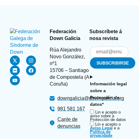
Federación
Subscríbete á
Down Galicia
nosa revista
Rúa Alejandro
Novo González,
nº1
15706 – Santiago
de Compostela (A
Coruña)
Información legal
sobre a
Protección de
downgalicia@downgalicia.org
datos*
981 581 167
Lin e acepto o
aviso sobre a
Canle de
Protección de datos
Lin e acepto o
denuncias
Aviso Legal
e a
Política de
privacidade