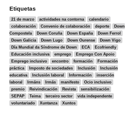
Etiquetas
21 de marzo
actividades na contorna
calendario
colaboración
Convenio de colaboración
deporte
Down
Compostela
Down Coruña
Down España
Down Ferrol
Down Galicia
Down Lugo
Down Ourense
Down Vigo
Día Mundial da Síndrome de Down
ECA
Ecofriendly
Educación inclusiva
emprego
Emprego Con Apoio
Emprego inclusivo
encontro
formación
Formación
práctica
Imposto de sociedades
Inclusión
Inclusión
educativa
Inclusión laboral
Información
inserción
laboral
Irmáns
Irmás
manifesto
Ocio inclusivo
premio
Reivindicación
Revista
sensibilización
SEPAP
Teima
terceiro sector
vida independente
voluntariado
Xuntanza
Xuntos