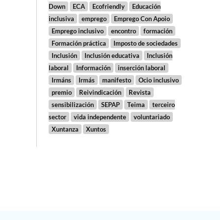
Down
ECA
Ecofriendly
Educación
inclusiva
emprego
Emprego Con Apoio
Emprego inclusivo
encontro
formación
Formación práctica
Imposto de sociedades
Inclusión
Inclusión educativa
Inclusión
laboral
Información
inserción laboral
Irmáns
Irmás
manifesto
Ocio inclusivo
premio
Reivindicación
Revista
sensibilización
SEPAP
Teima
terceiro
sector
vida independente
voluntariado
Xuntanza
Xuntos