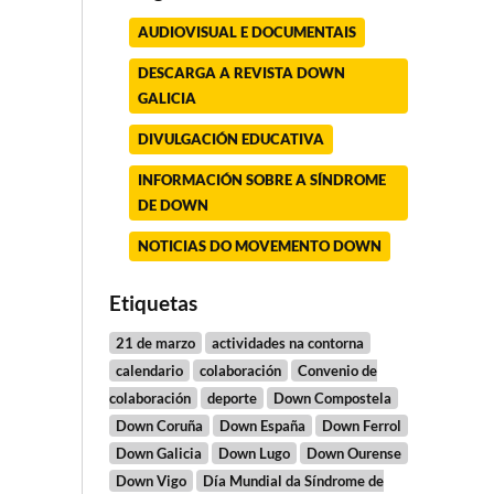
AUDIOVISUAL E DOCUMENTAIS
DESCARGA A REVISTA DOWN
GALICIA
DIVULGACIÓN EDUCATIVA
INFORMACIÓN SOBRE A SÍNDROME
DE DOWN
NOTICIAS DO MOVEMENTO DOWN
Etiquetas
21 de marzo
actividades na contorna
calendario
colaboración
Convenio de
colaboración
deporte
Down Compostela
Down Coruña
Down España
Down Ferrol
Down Galicia
Down Lugo
Down Ourense
Down Vigo
Día Mundial da Síndrome de