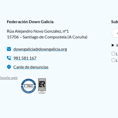
Federación Down Galicia
Sub
Rúa Alejandro Novo González, nº1
15706 – Santiago de Compostela (A Coruña)
downgalicia@downgalicia.org
L
981 581 167
L
Canle de denuncias
Deseño web