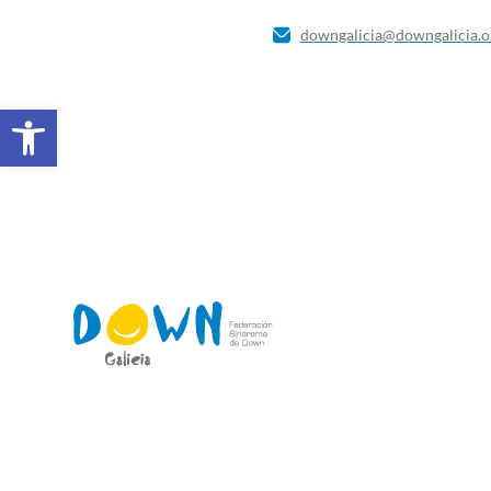
downgalicia@downgalicia.o
Abrir barra de ferramentas