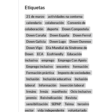
Etiquetas
21 de marzo
actividades na contorna
calendario
colaboración
Convenio de
colaboración
deporte
Down Compostela
Down Coruña
Down España
Down Ferrol
Down Galicia
Down Lugo
Down Ourense
Down Vigo
Día Mundial da Síndrome de
Down
ECA
Ecofriendly
Educación
inclusiva
emprego
Emprego Con Apoio
Emprego inclusivo
encontro
formación
Formación práctica
Imposto de sociedades
Inclusión
Inclusión educativa
Inclusión
laboral
Información
inserción laboral
Irmáns
Irmás
manifesto
Ocio inclusivo
premio
Reivindicación
Revista
sensibilización
SEPAP
Teima
terceiro
sector
vida independente
voluntariado