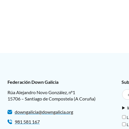
Federación Down Galicia
Sub
Rúa Alejandro Novo González, nº1
15706 – Santiago de Compostela (A Coruña)
downgalicia@downgalicia.org
L
981 581 167
L