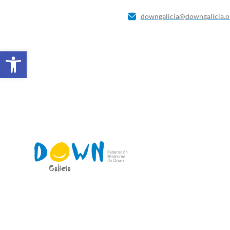
downgalicia@downgalicia.o
Abrir barra de ferramentas