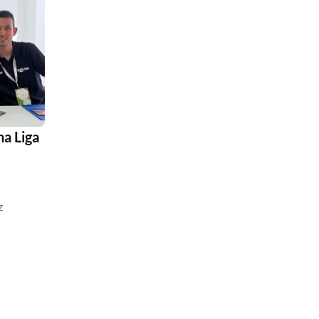
na Liga
z