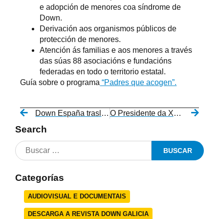
e adopción de menores coa síndrome de
Down.
Derivación aos organismos públicos de
protección de menores.
Atención ás familias e aos menores a través
das súas 88 asociacións e fundacións
federadas en todo o territorio estatal.
Guía sobre o programa
“Padres que acogen”.
Down España traslada aos partidos políticos unha serie de medidas para mellorar a calidade de vida das persoas coa síndrome de Down
O Presidente da Xunta aposta por ampliar a oferta de emprego público para persoas con discapacidade intelectual na súa visita a Down Galicia
Search
Categorías
AUDIOVISUAL E DOCUMENTAIS
DESCARGA A REVISTA DOWN GALICIA