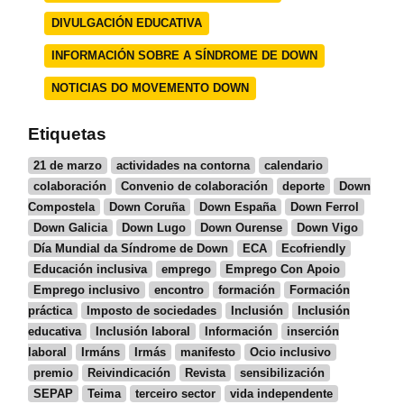
DIVULGACIÓN EDUCATIVA
INFORMACIÓN SOBRE A SÍNDROME DE DOWN
NOTICIAS DO MOVEMENTO DOWN
Etiquetas
21 de marzo
actividades na contorna
calendario
colaboración
Convenio de colaboración
deporte
Down
Compostela
Down Coruña
Down España
Down Ferrol
Down Galicia
Down Lugo
Down Ourense
Down Vigo
Día Mundial da Síndrome de Down
ECA
Ecofriendly
Educación inclusiva
emprego
Emprego Con Apoio
Emprego inclusivo
encontro
formación
Formación
práctica
Imposto de sociedades
Inclusión
Inclusión
educativa
Inclusión laboral
Información
inserción
laboral
Irmáns
Irmás
manifesto
Ocio inclusivo
premio
Reivindicación
Revista
sensibilización
SEPAP
Teima
terceiro sector
vida independente