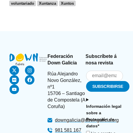
voluntariado
Xuntanza
Xuntos
Federación
Subscríbete á
Down Galicia
nosa revista
Rúa Alejandro
Novo González,
nº1
15706 – Santiago
de Compostela (A
Coruña)
Información legal
sobre a
Protección de
downgalicia@downgalicia.org
datos*
981 581 167