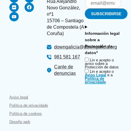
Rúa Alejandro
Novo González,
nº1
15706 – Santiago
de Compostela (A
Coruña)
Información legal
sobre a
Protección de
downgalicia@downgalicia.org
datos*
981 581 167
Lin e acepto o
aviso sobre a
Canle de
Protección de datos
Lin e acepto o
denuncias
Aviso Legal
e a
Política de
privacidade
Aviso legal
Política de privacidade
Política de cookies
Deseño web