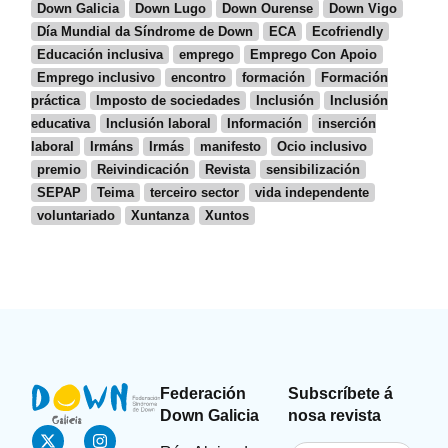
Down Galicia
Down Lugo
Down Ourense
Down Vigo
Día Mundial da Síndrome de Down
ECA
Ecofriendly
Educación inclusiva
emprego
Emprego Con Apoio
Emprego inclusivo
encontro
formación
Formación
práctica
Imposto de sociedades
Inclusión
Inclusión
educativa
Inclusión laboral
Información
inserción
laboral
Irmáns
Irmás
manifesto
Ocio inclusivo
premio
Reivindicación
Revista
sensibilización
SEPAP
Teima
terceiro sector
vida independente
voluntariado
Xuntanza
Xuntos
Federación
Subscríbete á
Down Galicia
nosa revista