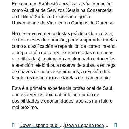
En concreto, Saúl está a realizar a súa formación
como Auxiliar de Servizos Xerais na Conserxería
do Edificio Xurídico Empresarial que a
Universidade de Vigo ten no Campus de Ourense.
No desenvolvemento destas prácticas formativas,
de tres meses de duración, poderá aprender tarefas
como a clasificación e repartición de correo interno,
a preparación do correo externo (cartas ordinarias
e certificadas), a atención ao alumnado e docentes,
a atención telefónica, a reserva de aulas, a entrega
de chaves de aulas e seminarios, a revisión dos
taboleiros de anuncios e tarefas de mantemento.
Esta é a primeira experiencia profesional de Saúl,
que esperemos poida abrirlle un mundo de
posibilidades e oportunidades laborais nun futuro
moi próximo.
Down España publica a guía “Educación afectivo-sexual para adolescentes”
Down España recada fondos para axudar a familias de persoas coa síndrome de Down de Ucraína