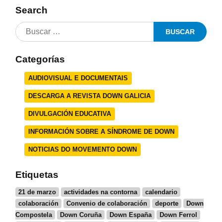
Search
Categorías
AUDIOVISUAL E DOCUMENTAIS
DESCARGA A REVISTA DOWN GALICIA
DIVULGACIÓN EDUCATIVA
INFORMACIÓN SOBRE A SÍNDROME DE DOWN
NOTICIAS DO MOVEMENTO DOWN
Etiquetas
21 de marzo
actividades na contorna
calendario
colaboración
Convenio de colaboración
deporte
Down
Compostela
Down Coruña
Down España
Down Ferrol